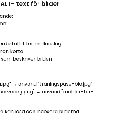
ALT- text för bilder
jande:
mn:
d istället för mellanslag
men korta
 som beskriver bilden
lå.jpg" → använd "traningspase-bla.jpg"
eservering.png" → använd "mobler-for-
e kan läsa och indexera bilderna.