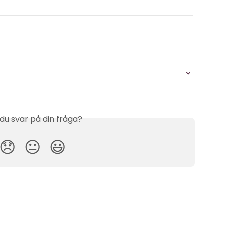
 du svar på din fråga?
😞
😐
😃