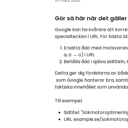
21 mars 2025
Gör så här när det gäller
Google kan ha svårare att korre
specialtecken i URL. För bästa S
Ersätta åäö med motsvarande
a, ö → o) i URL
Behålla åäö i själva sidtiteln
Detta ger dig fördelarna av både
 som Google hanterar bra, samtidigt som du behåller korrekt svenska i det 
faktiska innehållet som användar
Till exempel:
Sidtitel: "Sökmotoroptimerin
URL: example.se/sokmotoro