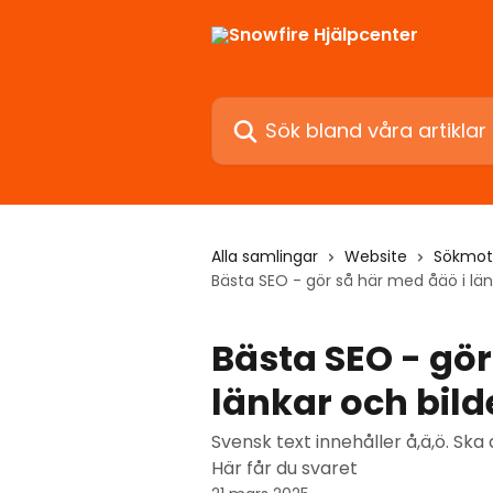
Hoppa till huvudinnehåll
Sök bland våra artiklar …
Alla samlingar
Website
Sökmot
Bästa SEO - gör så här med åäö i län
Bästa SEO - gör
länkar och bild
Svensk text innehåller å,ä,ö. Ska 
Här får du svaret