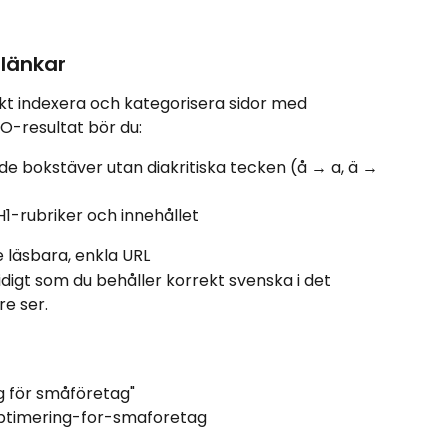
 länkar
kt indexera och kategorisera sidor med 
EO-resultat bör du:
 bokstäver utan diakritiska tecken (å → a, ä → 
, H1-rubriker och innehållet
 läsbara, enkla URL
e ser.
g för småföretag"
ptimering-for-smaforetag