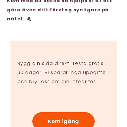
Kom med du också så hjälps vi åt att
göra även ditt företag synligare på
nätet.
🚀
Bygg din sida direkt. Testa gratis i
30 dagar. Vi sparar inga uppgifter
och bryr oss om din integritet
Kom igång