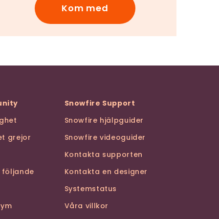
Kom med
nity
Snowfire Support
ghet
Snowfire hjälpguider
t grejor
Snowfire videoguider
Kontakta supporten
 följande
Kontakta en designer
Systemstatus
stym
Våra villkor