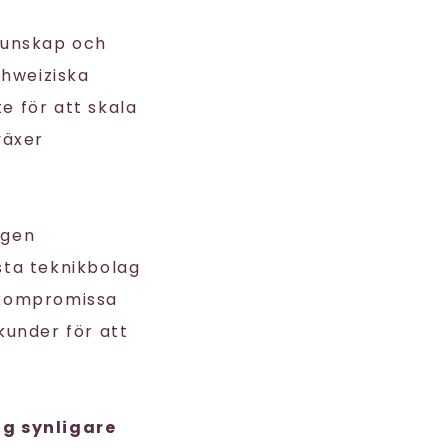
kunskap och
hweiziska
te för att skala
växer
ngen
esta teknikbolag
r kompromissa
under för att
ag synligare