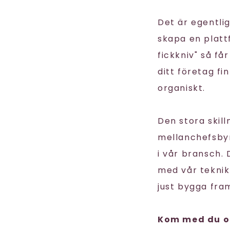
Det är egentli
skapa en plat
fickkniv" så får
ditt företag fi
organiskt.
Den stora skill
mellanchefsbyrå
i vår bransch.
med vår teknik
just bygga framt
Kom med du oc