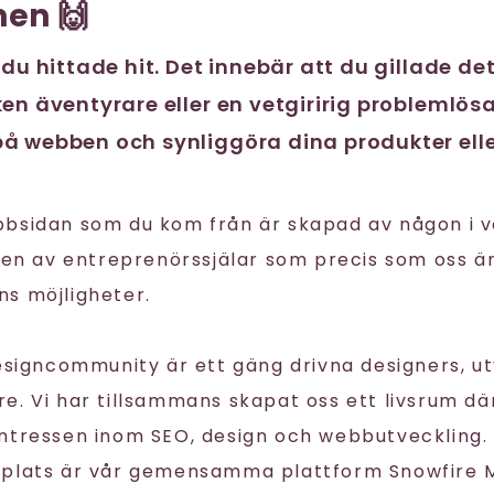
en 🙌
 du hittade hit. Det innebär att du gillade de
en äventyrare eller en vetgiririg problemlösa
å webben och synliggöra dina produkter elle
bbsidan som du kom från är skapad av någon i 
igen av entreprenörssjälar som precis som oss ä
s möjligheter.
Designcommunity är ett gäng drivna designers, u
. Vi har tillsammans skapat oss ett livsrum där
ntressen inom SEO, design och webbutveckling. 
splats är vår gemensamma plattform Snowfire 