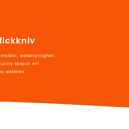
fickkniv
sidor, webbsynlighet
unity skapat ett
via webben.