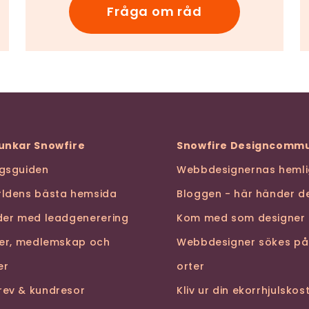
Fråga om råd
funkar Snowfire
Snowfire Designcommu
ngsguiden
Webbdesignernas hemli
rldens bästa hemsida
Bloggen - här händer de
nder med leadgenerering
Kom med som designer
ser, medlemskap och
Webbdesigner sökes på
er
orter
rev & kundresor
Kliv ur din ekorrhjulsko