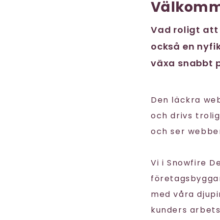
Välkomm
Vad roligt att
också en nyfik
växa snabbt p
Den läckra we
och drivs trol
och ser webben
Vi i Snowfire 
företagsbyggare
med våra djupi
kunders arbet