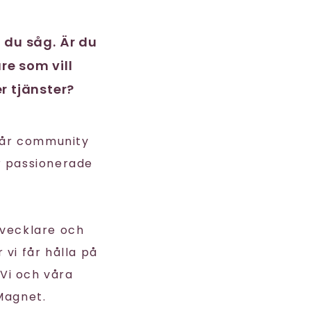
t du såg. Är du
re som vill
r tjänster?
vår community
r passionerade
tvecklare och
 vi får hålla på
Vi och våra
Magnet.