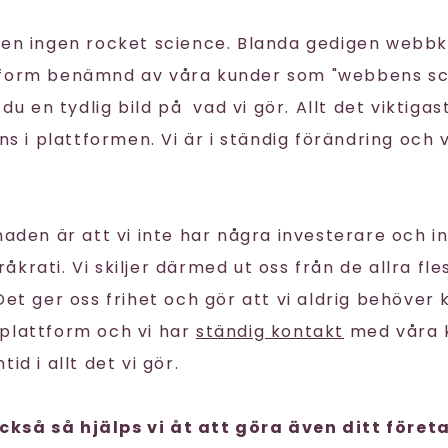
gen ingen rocket science. Blanda gedigen webb
tform benämnd av våra kunder som "webbens sc
 du en tydlig bild på vad vi gör. Allt det viktigas
nns i plattformen. Vi är i ständig förändring och 
naden är att vi inte har några investerare och i
krati. Vi skiljer därmed ut oss från de allra fl
 Det ger oss frihet och gör att vi aldrig behöve
plattform och vi har
ständig kontakt
med våra k
id i allt det vi gör.
kså så hjälps vi åt att göra även ditt föret