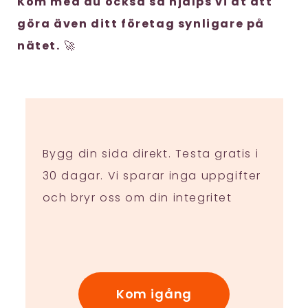
Kom med du också så hjälps vi åt att
göra även ditt företag synligare på
nätet.
🚀
Bygg din sida direkt. Testa gratis i
30 dagar. Vi sparar inga uppgifter
och bryr oss om din integritet
Kom igång