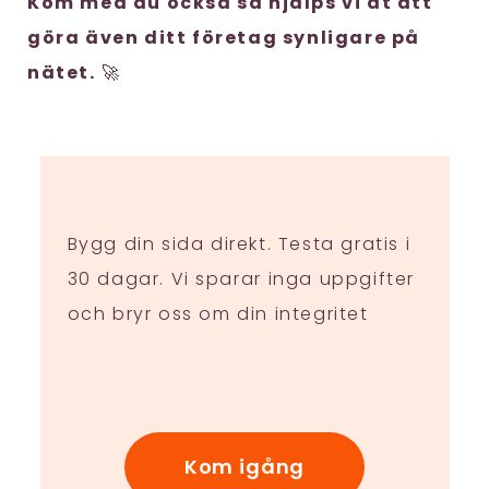
Kom med du också så hjälps vi åt att
göra även ditt företag synligare på
nätet.
🚀
Bygg din sida direkt. Testa gratis i
30 dagar. Vi sparar inga uppgifter
och bryr oss om din integritet
Kom igång