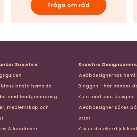
Fråga om råd
funkar Snowfire
Snowfire Designcommu
ngsguiden
Webbdesignernas hemli
rldens bästa hemsida
Bloggen - här händer de
nder med leadgenerering
Kom med som designer
ser, medlemskap och
Webbdesigner sökes på
er
orter
rev & kundresor
Kliv ur din ekorrhjulsko