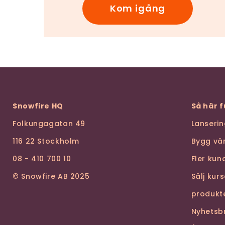
Kom igång
Snowfire HQ
Så här 
Folkungagatan 49
Lanseri
116 22 Stockholm
Bygg vä
08 - 410 700 10
Fler ku
© Snowfire AB 2025
Sälj kur
produkt
Nyhetsb