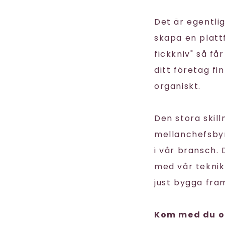
Det är egentli
skapa en plat
fickkniv" så får
ditt företag fi
organiskt.
Den stora skill
mellanchefsbyrå
i vår bransch.
med vår teknik
just bygga framt
Kom med du oc