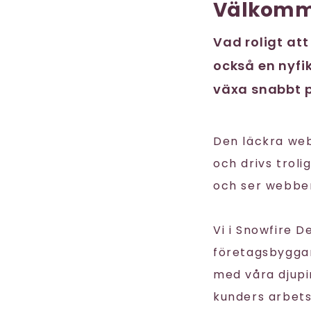
Välkomm
Vad roligt att
också en nyfik
växa snabbt p
Den läckra we
och drivs trol
och ser webben
Vi i Snowfire 
företagsbyggare
med våra djupi
kunders arbet