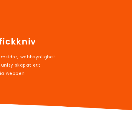
fickkniv
sidor, webbsynlighet
unity skapat ett
via webben.