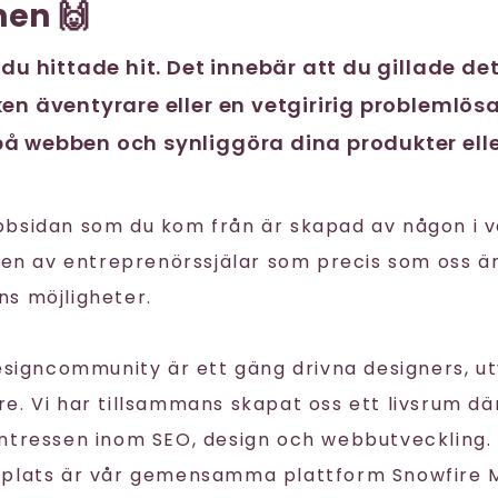
en 🙌
 du hittade hit. Det innebär att du gillade de
en äventyrare eller en vetgiririg problemlösa
å webben och synliggöra dina produkter elle
bbsidan som du kom från är skapad av någon i 
igen av entreprenörssjälar som precis som oss ä
s möjligheter.
Designcommunity är ett gäng drivna designers, u
. Vi har tillsammans skapat oss ett livsrum där
ntressen inom SEO, design och webbutveckling. 
splats är vår gemensamma plattform Snowfire 