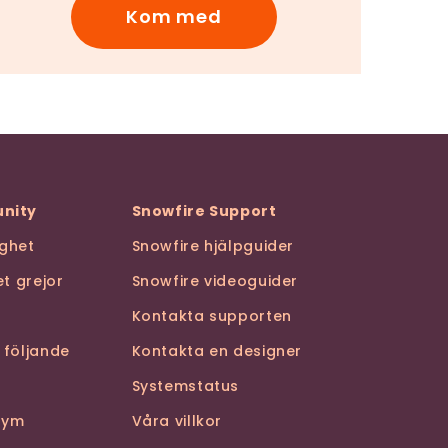
Kom med
nity
Snowfire Support
ghet
Snowfire hjälpguider
t grejor
Snowfire videoguider
Kontakta supporten
 följande
Kontakta en designer
Systemstatus
stym
Våra villkor