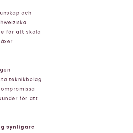
kunskap och
hweiziska
te för att skala
växer
ngen
esta teknikbolag
r kompromissa
under för att
ag synligare