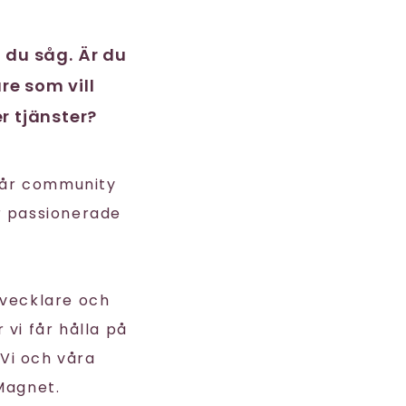
t du såg. Är du
re som vill
r tjänster?
vår community
r passionerade
tvecklare och
 vi får hålla på
Vi och våra
Magnet.