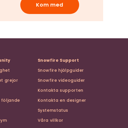
Kom med
nity
Snowfire Support
ghet
Snowfire hjälpguider
t grejor
Snowfire videoguider
Kontakta supporten
 följande
Kontakta en designer
Systemstatus
stym
Våra villkor