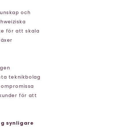
kunskap och
hweiziska
te för att skala
växer
ngen
esta teknikbolag
r kompromissa
under för att
ag synligare