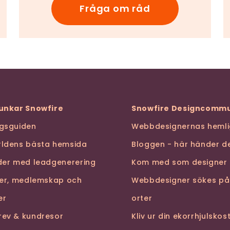
Fråga om råd
funkar Snowfire
Snowfire Designcommu
ngsguiden
Webbdesignernas hemli
rldens bästa hemsida
Bloggen - här händer de
nder med leadgenerering
Kom med som designer
ser, medlemskap och
Webbdesigner sökes på
er
orter
rev & kundresor
Kliv ur din ekorrhjulsko