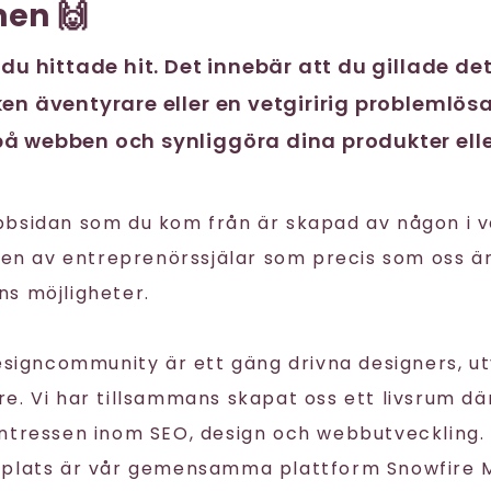
en 🙌
 du hittade hit. Det innebär att du gillade de
en äventyrare eller en vetgiririg problemlösa
å webben och synliggöra dina produkter elle
bbsidan som du kom från är skapad av någon i 
igen av entreprenörssjälar som precis som oss ä
s möjligheter.
Designcommunity är ett gäng drivna designers, u
. Vi har tillsammans skapat oss ett livsrum där
ntressen inom SEO, design och webbutveckling. 
splats är vår gemensamma plattform Snowfire 