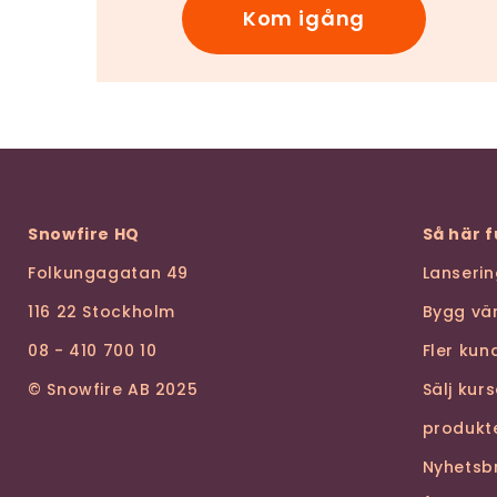
Kom igång
Snowfire HQ
Så här 
Folkungagatan 49
Lanseri
116 22 Stockholm
Bygg vä
08 - 410 700 10
Fler ku
© Snowfire AB 2025
Sälj kur
produkt
Nyhetsb