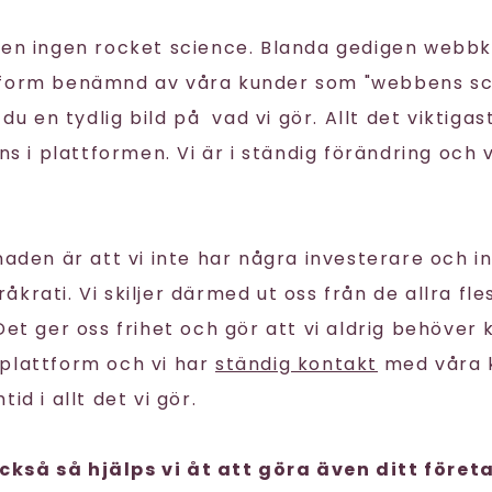
gen ingen rocket science. Blanda gedigen webb
tform benämnd av våra kunder som "webbens sc
 du en tydlig bild på vad vi gör. Allt det viktigas
nns i plattformen. Vi är i ständig förändring och 
naden är att vi inte har några investerare och i
krati. Vi skiljer därmed ut oss från de allra fl
 Det ger oss frihet och gör att vi aldrig behöve
plattform och vi har
ständig kontakt
med våra k
id i allt det vi gör.
kså så hjälps vi åt att göra även ditt föret