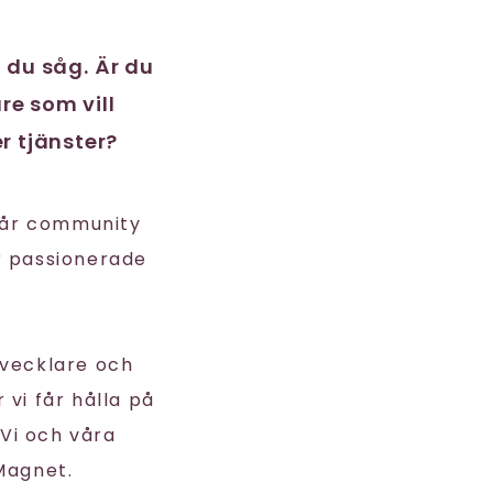
t du såg. Är du
re som vill
r tjänster?
vår community
r passionerade
tvecklare och
 vi får hålla på
Vi och våra
Magnet.