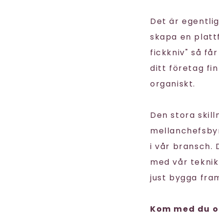
Det är egentli
skapa en plat
fickkniv" så får
ditt företag fi
organiskt.
Den stora skill
mellanchefsbyrå
i vår bransch.
med vår teknik
just bygga framt
Kom med du oc