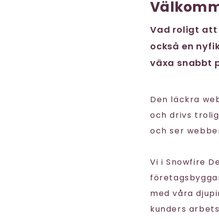
Välkomm
Vad roligt att
också en nyfik
växa snabbt p
Den läckra we
och drivs trol
och ser webben
Vi i Snowfire 
företagsbyggare
med våra djupi
kunders arbet