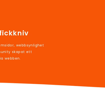
fickkniv
sidor, webbsynlighet
unity skapat ett
via webben.