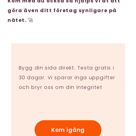
Kom med du också så hjälps vi åt att
göra även ditt företag synligare på
nätet.
🚀
Bygg din sida direkt. Testa gratis i
30 dagar. Vi sparar inga uppgifter
och bryr oss om din integritet
Kom igång