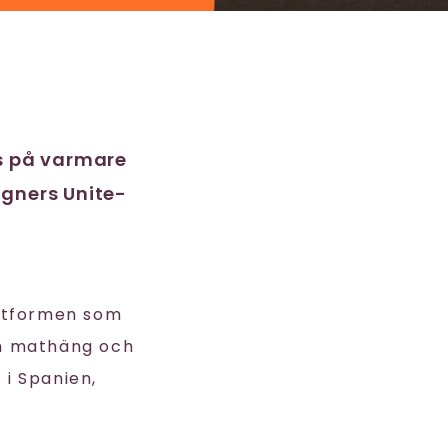
as på varmare
igners Unite-
attformen som
och mathäng och
 i Spanien,