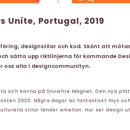
s Unite, Portugal, 2019
öring, designstilar och kod. Skönt att möt
ch sätta upp riktlinjerna för kommande Des
för oss alla i designcommunityn.
esta och känna på Snowfire Magnet. Den nya pl
ll hösten 2020. Några dagar av fantastiskt mys 
lturella stilar länder emellan. Hur ser design ut