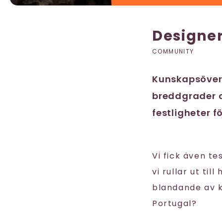
Designer
COMMUNITY
Kunskapsöverf
breddgrader o
festligheter 
Vi fick även t
vi rullar ut ti
blandande av ku
Portugal?