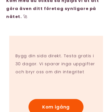
Kom med du också så hjälps vi åt att
göra även ditt företag synligare på
nätet.
🚀
Bygg din sida direkt. Testa gratis i
30 dagar. Vi sparar inga uppgifter
och bryr oss om din integritet
Kom igång