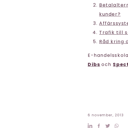
Betalaltern
kunder?
Affärssyst
Trafik till
Råd kring d
E-handelsskol
Dibs
och
Spec
6 november, 2013