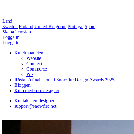
Land
Sweden
Finland
United Kingdom
Portugal
Spain
Skapa hemsida
Logga in
Logga in
Kundmagneten
Website
Connect
Commerce
Pris
Rösta på finalisterna i Snowfire Design Awards 2025
Bloggen
Kom med som designer
Kontakta en designer
support@snowfire.net