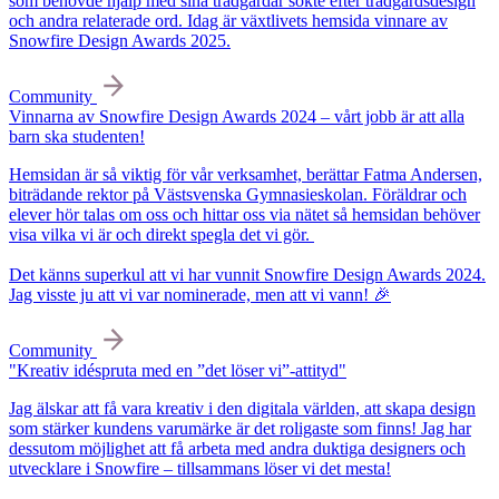
som behövde hjälp med sina trädgårdar sökte efter trädgårdsdesign
och andra relaterade ord. Idag är växtlivets hemsida vinnare av
Snowfire Design Awards 2025.
Community
Vinnarna av Snowfire Design Awards 2024 – vårt jobb är att alla
barn ska studenten!
Hemsidan är så viktig för vår verksamhet, berättar Fatma Andersen,
biträdande rektor på Västsvenska Gymnasieskolan. Föräldrar och
elever hör talas om oss och hittar oss via nätet så hemsidan behöver
visa vilka vi är och direkt spegla det vi gör.
Det känns superkul att vi har vunnit Snowfire Design Awards 2024.
Jag visste ju att vi var nominerade, men att vi vann! 🎉
Community
"Kreativ idéspruta med en ”det löser vi”-attityd"
Jag älskar att få vara kreativ i den digitala världen, att skapa design
som stärker kundens varumärke är det roligaste som finns! Jag har
dessutom möjlighet att få arbeta med andra duktiga designers och
utvecklare i Snowfire – tillsammans löser vi det mesta!