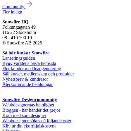
Community
Fler inlägg
Snowfire HQ
Folkungagatan 49
116 22 Stockholm
08 - 410 700 10
© Snowfire AB 2025
Så här funkar Snowfire
Lanseringsguiden
Bygg världens bästa hemsida
Fler kunder med leadgenerering
Sälj kurser, medlemskap och produkter
Nyhetsbrev & kundresor
Återkommande betalningar
Snowfire Designcommunity
Webbdesignernas hemlighet
Bloggen - här händer det grejor
Kom med som designer
Webbdesigner sökes på följande orter
Kliv ur din ekorrhjulskostym