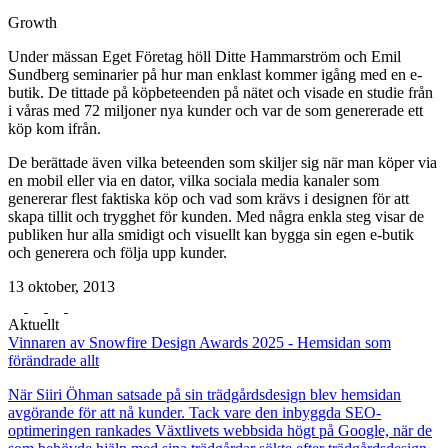
Growth
Under mässan Eget Företag höll Ditte Hammarström och Emil
Sundberg seminarier på hur man enklast kommer igång med en e-
butik. De tittade på köpbeteenden på nätet och visade en studie från
i våras med 72 miljoner nya kunder och var de som genererade ett
köp kom ifrån.
De berättade även vilka beteenden som skiljer sig när man köper via
en mobil eller via en dator, vilka sociala media kanaler som
genererar flest faktiska köp och vad som krävs i designen för att
skapa tillit och trygghet för kunden. Med några enkla steg visar de
publiken hur alla smidigt och visuellt kan bygga sin egen e-butik
och generera och följa upp kunder.
13 oktober, 2013
Aktuellt
Vinnaren av Snowfire Design Awards 2025 - Hemsidan som
förändrade allt
När Siiri Öhman satsade på sin trädgårdsdesign blev hemsidan
avgörande för att nå kunder. Tack vare den inbyggda SEO-
optimeringen rankades Växtlivets webbsida högt på Google, när de