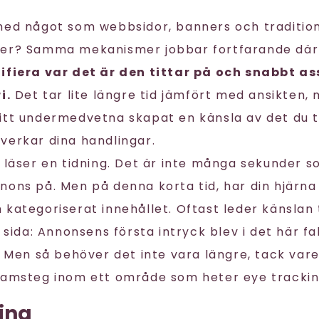
med något som webbsidor, banners och tradition
ser? Samma mekanismer jobbar fortfarande dä
ifiera var det är den tittar på och snabbt a
i.
Det tar lite längre tid jämfört med ansikten,
itt undermedvetna skapat en känsla av det du t
verkar dina handlingar.
u läser en tidning. Det är inte många sekunder 
nons på. Men på denna korta tid, har din hjärna 
kategoriserat innehållet. Oftast leder känslan t
a sida: Annonsens första intryck blev i det här fa
. Men så behöver det inte vara längre, tack var
ramsteg inom ett område som heter eye trackin
ing