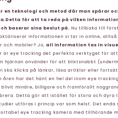
är en teknologi och metod där man spårar och
a.Detta för att ta reda på vilken informatio
och baserar sina beslut på.
Nu tillbaka till för
ktäriserar informationen vi tar in online, alltså
or och mobiler? Jo,
all information tas in visue
 är eye tracking det perfekta verktyget för at
m hjärnan använder för att blixtsnabbt (under
i ska klicka på länkar, läsa artiklar eller fortsät
 åren har det hänt en hel del inom eye tracking
blivit mindre, billigare och framförallt noggra
ibrera. Detta gör att istället för stora och dyra
tudier utföras i princip var som helst. Det end
portabel eye tracking kamera med tillhörande m