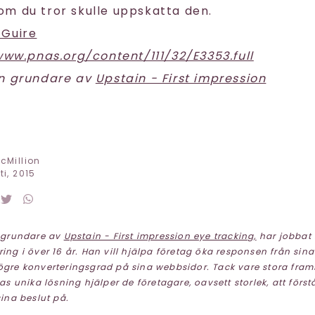
m du tror skulle uppskatta den.
Guire
www.pnas.org/content/111/32/E3353.full
on grundare av
Upstain - First impression
cMillion
i, 2015
 grundare av
Upstain - First impression eye tracking,
har jobbat
ng i över 16 år. Han vill hjälpa företag öka responsen från sin
gre konverteringsgrad på sina webbsidor. Tack vare stora fra
as unika lösning hjälper de företagare, oavsett storlek, att för
ina beslut på.