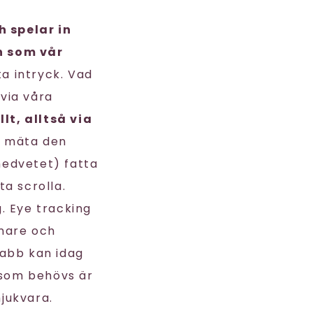
 spelar in
n som vår
sta intryck. Vad
 via våra
llt, alltså via
t mäta den
medvetet) fatta
ta scrolla.
. Eye tracking
nnare och
 labb kan idag
a som behövs är
jukvara.