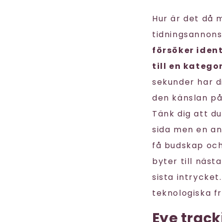
Hur är det då 
tidningsannon
försöker ident
till en kategor
sekunder har d
den känslan på
Tänk dig att d
sida men en an
få budskap och 
byter till näst
sista intrycket
teknologiska f
Eye track