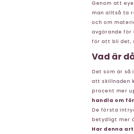
Genom att eye
man alltså ta 
och om material
avgörande för 
för att bli det
Vad är då
Det som är så 
att skillnaden
procent mer u
handla om förb
De första intry
betydligt mer ä
Har denna arti