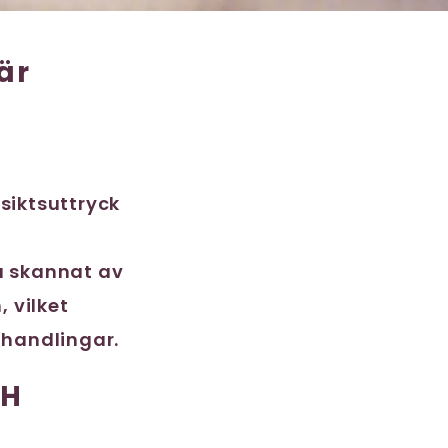
är
siktsuttryck
ra skannat av
 vilket
 handlingar.
CH