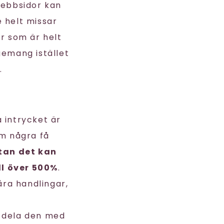
webbsidor kan
e helt missar
er som är helt
gemang istället
.
 intrycket är
om några få
tan det kan
ll över 500%
.
åra handlingar,
ll dela den med