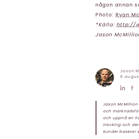
någon annan so
Photo:
Ryan Mc
*Källa:
http://
Jason McMilli
Jason M
9 august
Jason McMillion
och marknadsföri
och uppnå en hö
tracking och der
kunder baserar s