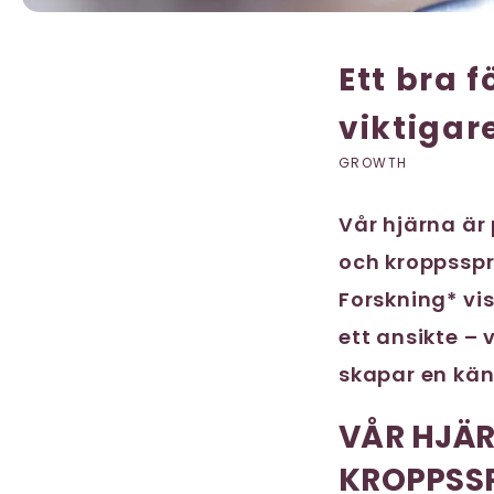
Ett bra 
viktigar
GROWTH
Vår hjärna är
och kroppssp
Forskning* vis
ett ansikte –
skapar en kän
VÅR HJÄR
KROPPSS