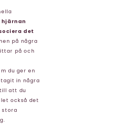
ella
r
hjärnan
ssociera det
 men på några
ittar på och
som du ger en
tagit in några
ill att du
llet också det
e stora
g.