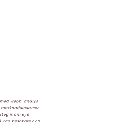
 med webb, analys
a marknadsinsatser
msteg inom eye
stå vad besökare och