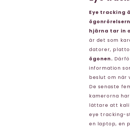
Eye tracking 
ögonrörelsern
hjärna tar in 
är det som kara
datorer, platt
ögonen.
Därför
information so
beslut om när v
De senaste fem
kamerorna har 
lättare att kal
eye tracking-s
en laptop, en 