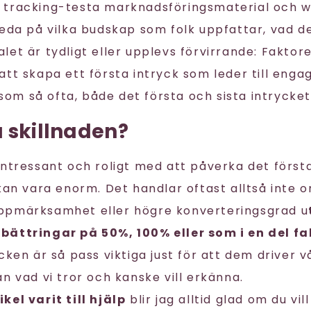
 tracking-testa marknadsföringsmaterial och 
reda på vilka budskap som folk uppfattar, vad d
et är tydligt eller upplevs förvirrande: Faktor
att skapa ett första intryck som leder till enga
, som så ofta, både det första och sista intrycket
 skillnaden?
intressant och roligt med att påverka det första
 kan vara enorm. Det handlar oftast alltså inte 
ppmärksamhet eller högre konverteringsgrad u
ättringar på 50%, 100% eller som i en del fa
cken är så pass viktiga just för att dem driver v
n vad vi tror och kanske vill erkänna.
kel varit till hjälp
blir jag alltid glad om du vi