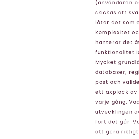
(användaren be
skickas ett sv
låter det som e
komplexitet oc
hanterar det å
funktionalitet i
Mycket grundlä
databaser, reg
post och valid
ett axplock av
varje gång. Va
utvecklingen a
fort det går. V
att göra rikti