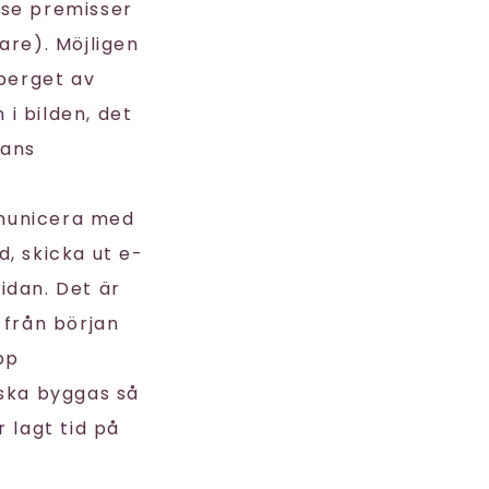
rse premisser
are). Möjligen
sberget av
i bilden, det
dans
mmunicera med
, skicka ut e-
idan. Det är
 från början
pp
 ska byggas så
 lagt tid på