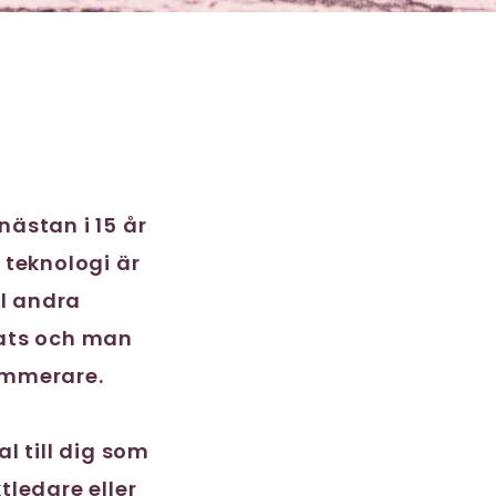
nästan i 15 år
 teknologi är
ll andra
lats och man
rammerare.
l till dig som
tledare eller