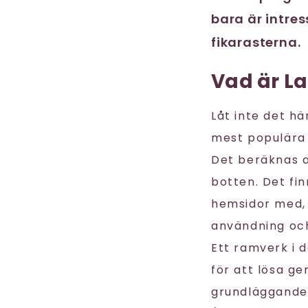
bara är intre
fikarasterna.
Vad är La
Låt inte det h
mest populära
Det beräknas a
botten. Det fi
hemsidor med, 
användning och
Ett ramverk i 
för att lösa g
grundläggande 