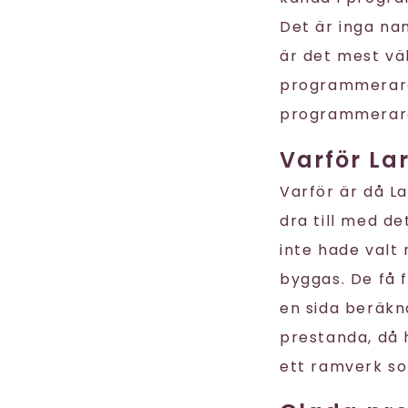
Det är inga n
är det mest v
programmerare,
programmerare
Varför La
Varför är då L
dra till med de
inte hade valt
byggas. De få f
en sida beräkn
prestanda, då h
ett ramverk so