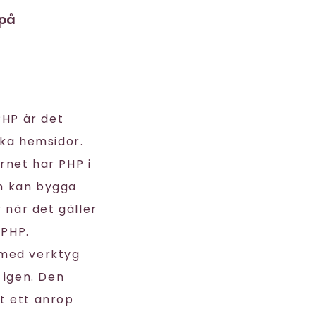
 på
PHP är det
ka hemsidor.
rnet har PHP i
n kan bygga
när det gäller
 PHP.
 med verktyg
 igen. Den
t ett anrop