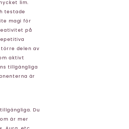
mycket lim.
ch testade
ite magi för
eativitet på
repetitiva
törre delen av
om aktivt
ns tillgängliga
ponenterna är
illgängliga. Du
som är mer
, Aura, etc.