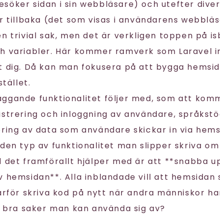
söker sidan i sin webbläsare) och utefter dive
ar tillbaka (det som visas i användarens webbläs
n trivial sak, men det är verkligen toppen på i
h variabler. Här kommer ramverk som Laravel in 
t dig. Då kan man fokusera på att bygga hemsi
stället.
ggande funktionalitet följer med, som att ko
istrering och inloggning av användare, språkstöd
ering av data som användare skickar in via hems
 den typ av funktionalitet man slipper skriva om
d det framförallt hjälper med är att **snabba u
v hemsidan**. Alla inblandade vill att hemsidan
arför skriva kod på nytt när andra människor har
gt bra saker man kan använda sig av?