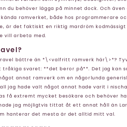
amn du behöver lägga på minnet dock. Och äve
älkända ramverket, både hos programmerare oc
 är det faktiskt en riktig mardröm kodmässigt 
 vill arbeta med.
ravel?
aravel bättre än *\<valfritt ramverk här\>*? Ty
t tråkiga svaret: **det beror på**. Det jag kan s
 något annat ramverk om en någorlunda generis
all jag hade valt något annat hade varit i nischa
as få extremt mycket besökare och behöver ha
ade jag möjligtvis tittat åt ett annat håll än L
m hanterar det mesta är det alltid mitt val.