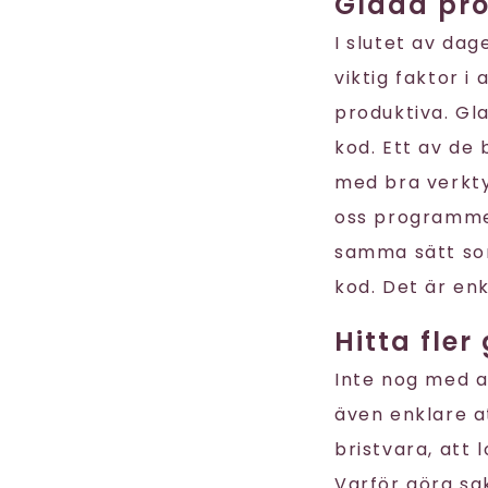
Glada pr
I slutet av dag
viktig faktor 
produktiva. Gl
kod. Ett av de
med bra verkty
oss programmer
samma sätt som
kod. Det är enk
Hitta fle
Inte nog med a
även enklare 
bristvara, att 
Varför göra sa