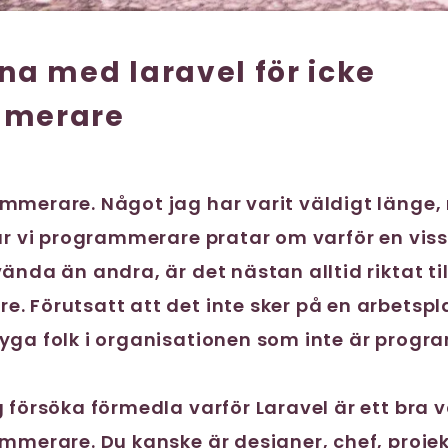
na med laravel för icke
mmerare
mmerare. Något jag har varit väldigt länge, 
När vi programmerare pratar om varför en viss
ända än andra, är det nästan alltid riktat ti
. Förutsatt att det inte sker på en arbetsp
yga folk i organisationen som inte är prog
 försöka förmedla varför Laravel är ett bra va
mmerare. Du kanske är designer, chef, projek