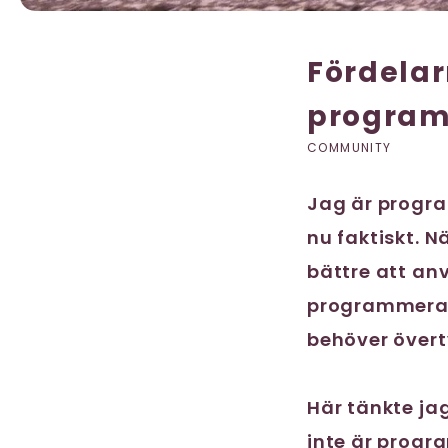
Fördelar
progra
COMMUNITY
Jag är progra
nu faktiskt. 
bättre att anv
programmerare
behöver övert
Här tänkte jag
inte är progra