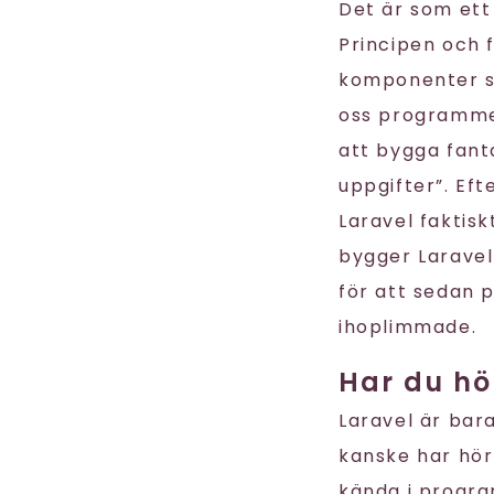
Det är som ett
Principen och 
komponenter so
oss programmer
att bygga fanta
uppgifter”. Ef
Laravel faktis
bygger Laravel 
för att sedan 
ihoplimmade.
Har du hö
Laravel är bar
kanske har hö
kända i progra