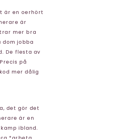
et är en oerhört
merare är
trar mer bra
ta dom jobba
. De flesta av
Precis på
kod mer dålig
a, det gör det
erare är en
g kamp ibland.
era *arbeta