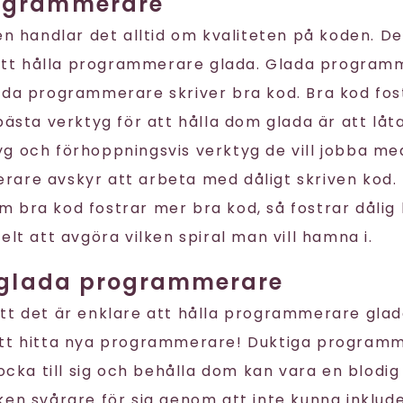
ogrammerare
en handlar det alltid om kvaliteten på koden. D
i att hålla programmerare glada. Glada program
ada programmerare skriver bra kod. Bra kod fos
 bästa verktyg för att hålla dom glada är att lå
g och förhoppningsvis verktyg de vill jobba med
are avskyr att arbeta med dåligt skriven kod. 
 bra kod fostrar mer bra kod, så fostrar dålig 
elt att avgöra vilken spiral man vill hamna i.
r glada programmerare
tt det är enklare att hålla programmerare glad
att hitta nya programmerare! Duktiga programm
locka till sig och behålla dom kan vara en blodi
ken svårare för sig genom att inte kunna inklud