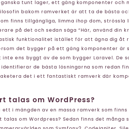
 ganska tunt lager, ett gäng komponenter och 
filosofin bakom ramverket är att ta de bästa o
m finns tillgängliga, limma ihop dom, strössla l
are på det och sedan säga “Här, använd din kr
stisk funktionalitet istället för att ägna dig åt 
tersom det bygger på ett gäng komponenter är s
kt inte ens byggt av de som bygger Laravel. De s
identifierar de bästa lösningarna som redan fin
paketera det i ett fantastiskt ramverk där kom
rt talas om WordPress?
a ett i mängden av en massa ramverk som finns t
rt talas om Wordpress? Sedan finns det många 
mmerarvärlden som Symfony2, CodeIgniter, Silex