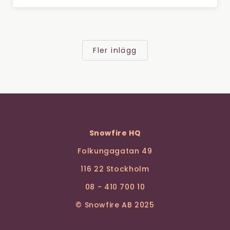
Fler inlägg
Snowfire HQ
Folkungagatan 49
116 22 Stockholm
08 - 410 700 10
© Snowfire AB 2025