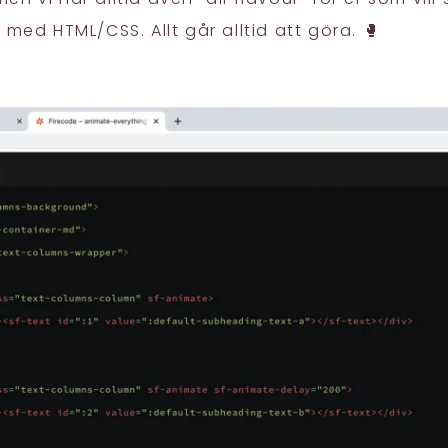
 med HTML/CSS. Allt går alltid att göra. 🥊