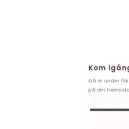
Kom igån
Gå in under fl
på din hemsida