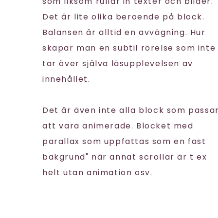
som liksom rullar in texter och bilder.
Det är lite olika beroende på block.
Balansen är alltid en avvägning. Hur
skapar man en subtil rörelse som inte
tar över själva läsupplevelsen av
innehållet.
Det är även inte alla block som passa
att vara animerade. Blocket med
parallax som uppfattas som en fast
bakgrund" när annat scrollar är t ex
helt utan animation osv.