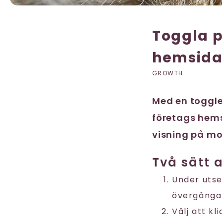
Toggla p
hemsid
GROWTH
Med en toggle
företags hems
visning på mob
Två sätt 
Under utsee
övergånga
Välj att kl