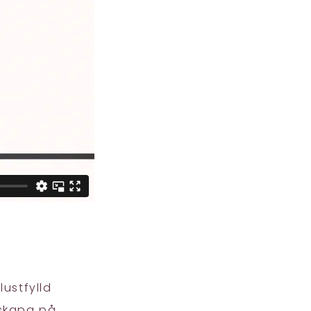
ustfylld
 skapa på