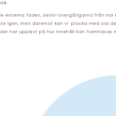
ock.
 de extrema fades, swirls-övergångarna från när
vi inte igen, men däremot kan vi plocka med oss 
nder har upplevt på hur innehåll kan framhävas