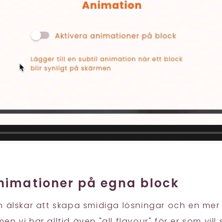
nimationer på egna block
 älskar att skapa smidiga lösningar och en mer l
n vi har alltid även "all flavour" för er som vill