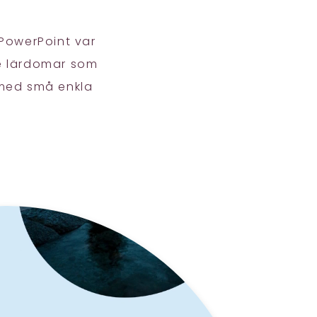
 PowerPoint var
de lärdomar som
 med små enkla