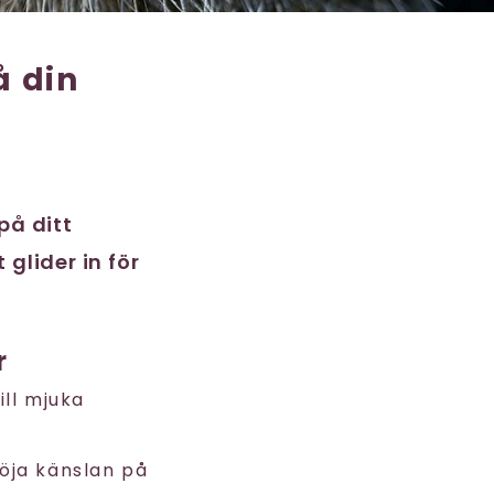
å din
på ditt
glider in för
r
ill mjuka
höja känslan på