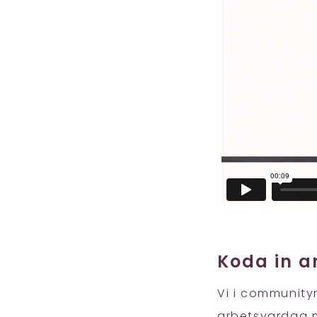
Koda in a
Vi i communityn
arbetsvardag me