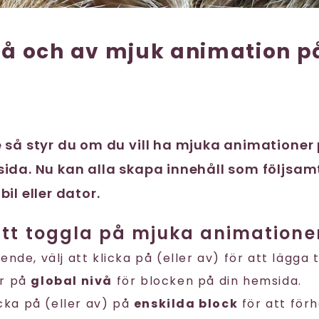
å och av mjuk animation p
a
 så styr du om du vill ha mjuka animationer 
ida. Nu kan alla skapa innehåll som följsamt 
il eller dator.
att toggla på mjuka animatione
nde, välj att klicka på (eller av) för att lägga t
r på
global nivå
för blocken på din hemsida.
icka på (eller av) på
enskilda block
för att för