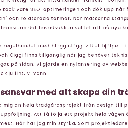
rit viktig för att hitta kunder, särskilt i börja
 tack vare SEO-optimeringen och dök upp när f
gn" och relaterade termer. När mässorna stäng
hemsidan det huvudsakliga sättet att nå nya k
regelbundet med blogginlägg, vilket hjälper till
ch Giggi finns tillgänglig när jag behöver teknis
något på sidan. Vi gjorde en nylansering av webb
ck ju fint. Vi vann!
etsansvar med att skapa din t
ta mig an hela trädgårdsprojekt från design till 
uppföljning. Att få följa ett projekt hela vägen
est. Här har jag min styrka. Som projektledare 