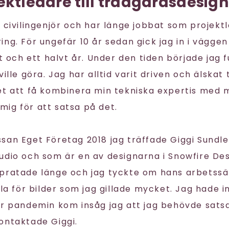
ektledare till trädgårdsdesign
d civilingenjör och har länge jobbat som projekt
ng. För ungefär 10 år sedan gick jag in i väggen
tt och ett halvt år. Under den tiden började jag
ville göra. Jag har alltid varit driven och älskat
et att få kombinera min tekniska expertis med m
ig för att satsa på det.
san Eget Företag 2018 jag träffade Giggi Sundle
udio och som är en av designarna i Snowfire De
pratade länge och jag tyckte om hans arbetssä
sla för bilder som jag gillade mycket. Jag hade 
är pandemin kom insåg jag att jag behövde sats
ontaktade Giggi.