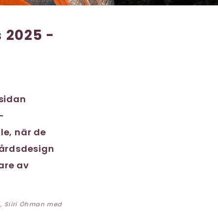
 2025 -
msidan
-
e, när de
gårdsdesign
are av
5, Siiri Öhman med