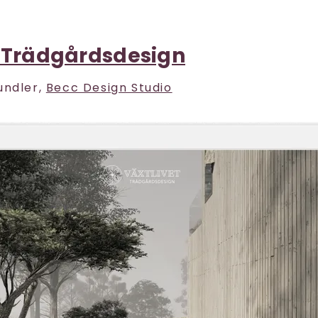
t Trädgårdsdesign
undler,
Becc Design Studio