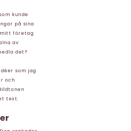
 som kunde
engar på sina
 mitt företag
alna av
rmedla det?
idéer som jag
ar och
 Bildtonen
t text.
er