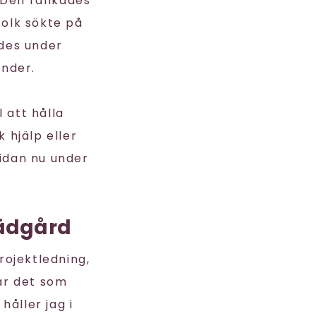
n. Den rankades
olk sökte på
des under
under.
 att hålla
k hjälp eller
sidan nu under
rädgård
projektledning,
 är det som
håller jag i