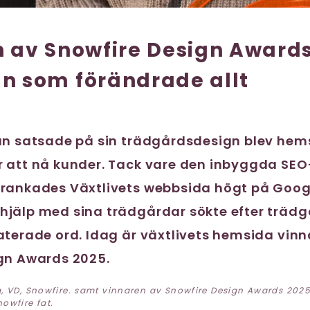
 av Snowfire Design Awards
n som förändrade allt
an satsade på sin trädgårdsdesign blev he
 att nå kunder. Tack vare den inbyggda SEO
rankades Växtlivets webbsida högt på Googl
jälp med sina trädgårdar sökte efter träd
aterade ord. Idag är växtlivets hemsida vinn
gn Awards 2025.
g, VD, Snowfire. samt vinnaren av Snowfire Design Awards 202
owfire fat.