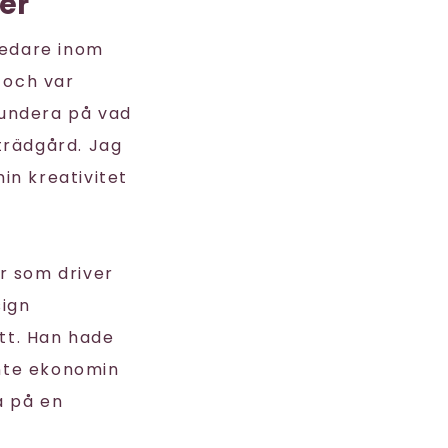
er
ledare inom
 och var
 fundera på vad
 trädgård. Jag
in kreativitet
r som driver
sign
tt. Han hade
inte ekonomin
a på en