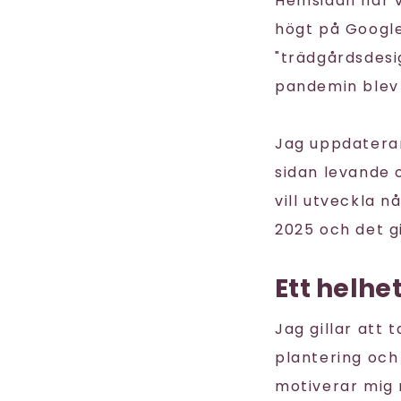
Hemsidan har va
högt på Google
"trädgårdsdesi
pandemin blev 
Jag uppdaterar 
sidan levande o
vill utveckla 
2025 och det gi
Ett helh
Jag gillar att 
plantering och 
motiverar mig m