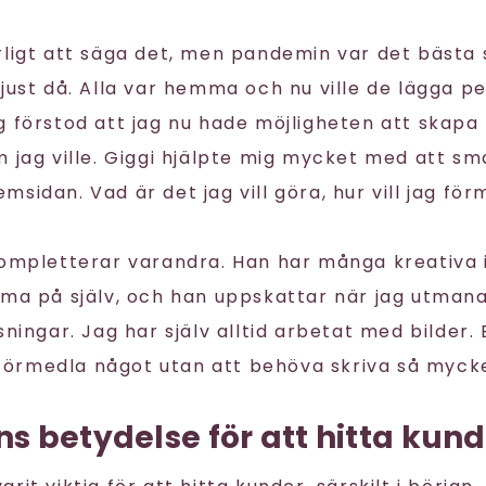
rligt att säga det, men pandemin var det bästa
 just då. Alla var hemma och nu ville de lägga p
g förstod att jag nu hade möjligheten att skapa
m jag ville. Giggi hjälpte mig mycket med att sm
sidan. Vad är det jag vill göra, hur vill jag fö
kompletterar varandra. Han har många kreativa 
mma på själv, och han uppskattar när jag utman
sningar. Jag har själv alltid arbetat med bilder.
t förmedla något utan att behöva skriva så mycke
 betydelse för att hitta kund