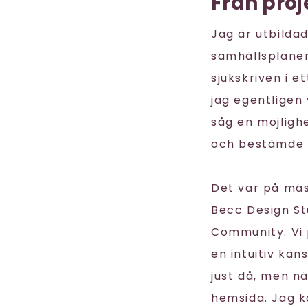
F
rån proj
Jag är utbilda
samhällsplaneri
sjukskriven i e
jag egentligen 
såg en möjligh
och bestämde m
Det var på mäs
Becc Design St
Community. Vi 
en intuitiv kän
just då, men n
hemsida. Jag k