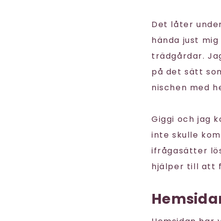
Det låter unde
hända just mig
trädgårdar. Ja
på det sätt so
nischen med hem
Giggi och jag 
inte skulle ko
ifrågasätter lö
hjälper till at
Hemsidans