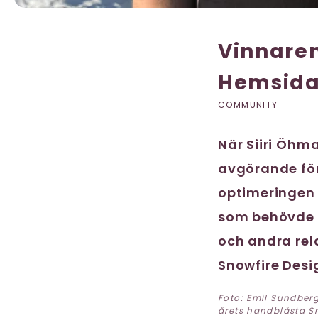
Vinnaren
Hemsida
COMMUNITY
När Siiri Öhm
avgörande för
optimeringen 
som behövde h
och andra rel
Snowfire Desi
Foto: Emil Sundber
årets handblåsta Sn