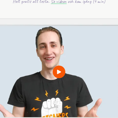
Helt gratis att testa.
Se videon
och kom igång (4 min)