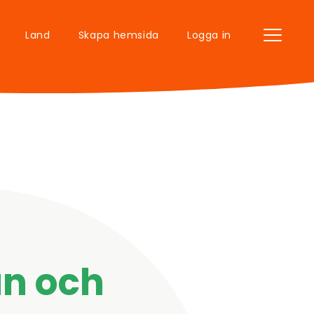
Land
Skapa hemsida
Logga in
an och