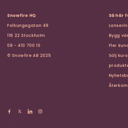
Snowfire HQ
Så här 
Folkungagatan 49
Lanseri
116 22 Stockholm
Bygg vä
08 - 410 700 10
Fler ku
© Snowfire AB 2025
Sälj kur
produkt
Nyhetsb
Återkom