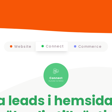
Connect
Website
Commerce
 leads i hemsid