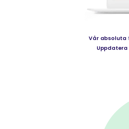
Vår absoluta 
Det är en sån
Uppdatera e