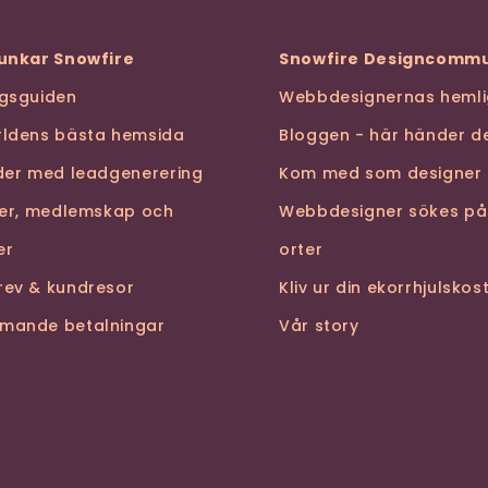
funkar Snowfire
Snowfire Designcommu
ngsguiden
Webbdesignernas hemli
rldens bästa hemsida
Bloggen - här händer de
nder med leadgenerering
Kom med som designer
ser, medlemskap och
Webbdesigner sökes på
er
orter
rev & kundresor
Kliv ur din ekorrhjulsko
mande betalningar
Vår story