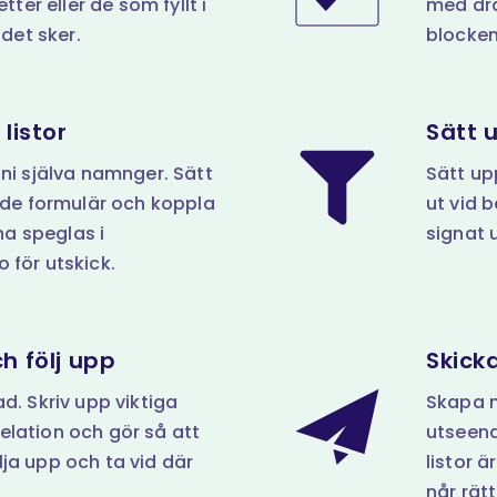
etter eller de som fyllt i
med dra
 det sker.
blocken
 listor
Sätt 
 ni själva namnger. Sätt
Sätt up
e formulär och koppla
ut vid 
rna speglas i
signat u
 för utskick.
h följ upp
Skick
d. Skriv upp viktiga
Skapa n
elation och gör så att
utseend
ja upp och ta vid där
listor 
når rät