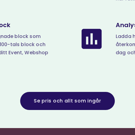
ock
Analy
gnade block som
Ladda 
 100-tals block och
återkom
ditt Event, Webshop
dag och
Se pris och allt som ingår