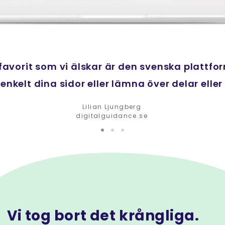
favorit som vi älskar är den svenska plattfo
 fröjd att intensivjobba i Magnet – tusen tac
nkelt dina sidor eller lämna över delar eller al
går att göra där!
Johanna Nilsson
Lilian Ljungberg
Coach, pausera.com
digitalguidance.se
Vi tog bort det krångliga.