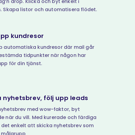
g’n drop. Klicka och byt enkelt i
. Skapa listor och automatisera flödet.
upp kundresor
p automatiska kundresor där mail går
bestämda tidpunkter när någon har
pp för din tjänst.
a nyhetsbrev, följ upp leads
yhetsbrev med wow-faktor, byt
e när du vill. Med kurerade och färdiga
är det enkelt att skicka nyhetsbrev som
t målgrupp