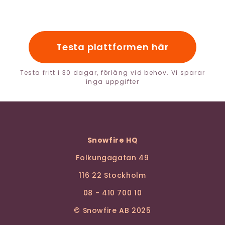
Testa plattformen här
Testa fritt i 30 dagar, förläng vid behov. Vi sparar
inga uppgifter
Snowfire HQ
Folkungagatan 49
116 22 Stockholm
08 - 410 700 10
© Snowfire AB 2025