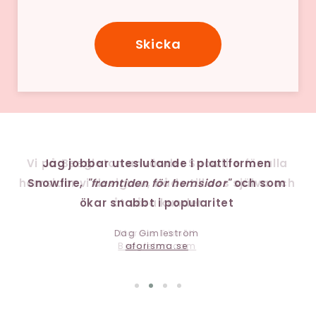
Skicka
Vå
la
Jag jobbar uteslutande i plattformen
m
och
Snowfire,
"framtiden för hemsidor"
och som
Hä
ökar snabbt i popularitet
Dag Gimleström
aforisma.se