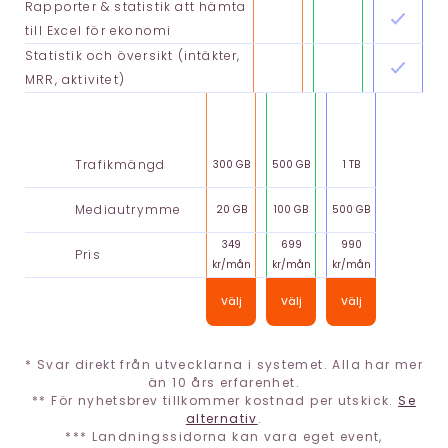
Rapporter & statistik att hämta
till Excel för ekonomi
Statistik och översikt (intäkter,
MRR, aktivitet)
Trafikmängd
300 GB
500 GB
1 TB
Mediautrymme
20 GB
100 GB
500 GB
349
699
990
Pris
kr/mån
kr/mån
kr/mån
Välj
Välj
Välj
* Svar direkt från utvecklarna i systemet. Alla har mer
än 10 års erfarenhet.
** För nyhetsbrev tillkommer kostnad per utskick.
Se
alternativ
.
*** Landningssidorna kan vara eget event,