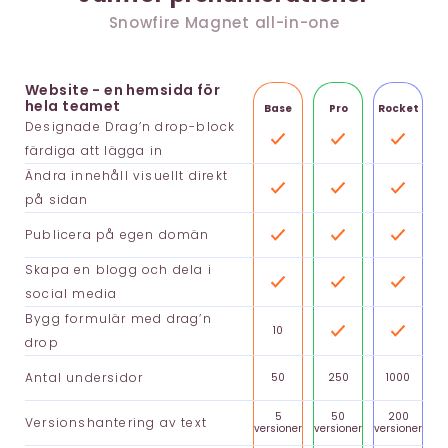
Snowfire Magnet all-in-one
Website - en hemsida för
hela teamet
Base
Pro
Rocket
Designade Drag’n drop-block
färdiga att lägga in
Ändra innehåll visuellt direkt
på sidan
Publicera på egen domän
Skapa en blogg och dela i
social media
Bygg formulär med drag’n
10
drop
Antal undersidor
50
250
1000
5
50
200
Versionshantering av text
versioner
versioner
versioner