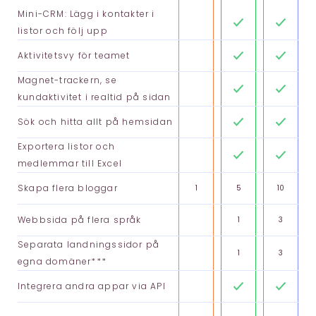
Mini-CRM: Lägg i kontakter i
listor och följ upp
Aktivitetsvy för teamet
Magnet-trackern, se
kundaktivitet i realtid på sidan
Sök och hitta allt på hemsidan
Exportera listor och
medlemmar till Excel
Skapa flera bloggar
1
5
10
Webbsida på flera språk
1
3
Separata landningssidor på
1
3
egna domäner***
Integrera andra appar via API