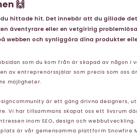
en 🙌
 du hittade hit. Det innebär att du gillade de
en äventyrare eller en vetgiririg problemlösa
å webben och synliggöra dina produkter elle
bbsidan som du kom från är skapad av någon i 
igen av entreprenörssjälar som precis som oss ä
s möjligheter.
Designcommunity är ett gäng drivna designers, u
. Vi har tillsammans skapat oss ett livsrum där
ntressen inom SEO, design och webbutveckling. 
splats är vår gemensamma plattform Snowfire 