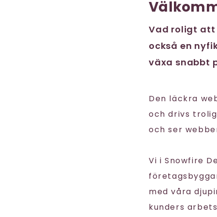
Välkomm
Vad roligt att
också en nyfik
växa snabbt p
Den läckra we
och drivs trol
och ser webben
Vi i Snowfire 
företagsbyggare
med våra djupi
kunders arbet