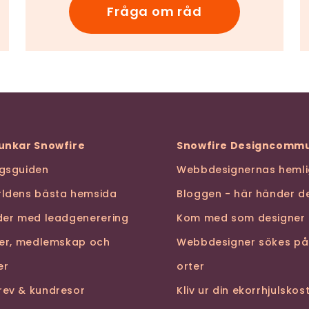
Fråga om råd
funkar Snowfire
Snowfire Designcommu
ngsguiden
Webbdesignernas hemli
rldens bästa hemsida
Bloggen - här händer de
nder med leadgenerering
Kom med som designer
ser, medlemskap och
Webbdesigner sökes på
er
orter
rev & kundresor
Kliv ur din ekorrhjulsko