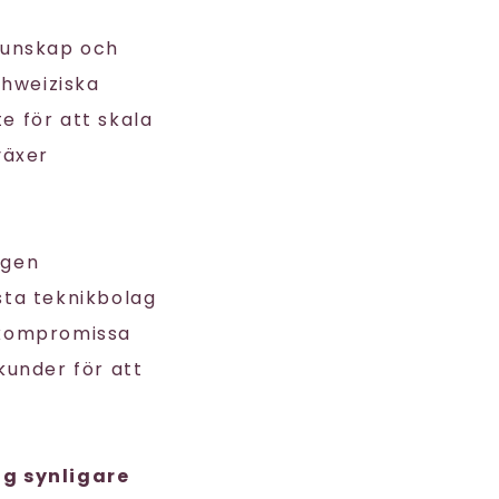
kunskap och
hweiziska
te för att skala
växer
ngen
esta teknikbolag
r kompromissa
under för att
ag synligare