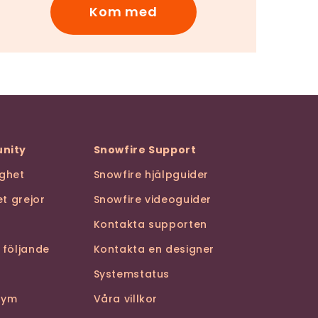
Kom med
nity
Snowfire Support
ghet
Snowfire hjälpguider
t grejor
Snowfire videoguider
Kontakta supporten
 följande
Kontakta en designer
Systemstatus
stym
Våra villkor