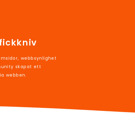
fickkniv
sidor, webbsynlighet
unity skapat ett
via webben.