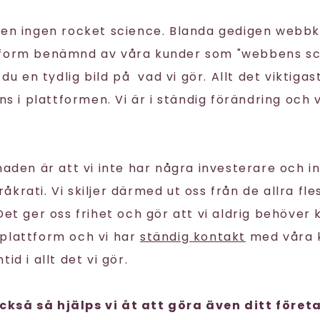
gen ingen rocket science. Blanda gedigen webb
tform benämnd av våra kunder som "webbens sc
 du en tydlig bild på vad vi gör. Allt det viktigas
nns i plattformen. Vi är i ständig förändring och 
naden är att vi inte har några investerare och i
krati. Vi skiljer därmed ut oss från de allra fl
 Det ger oss frihet och gör att vi aldrig behöve
plattform och vi har
ständig kontakt
med våra k
id i allt det vi gör.
kså så hjälps vi åt att göra även ditt föret