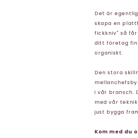
Det är egentli
skapa en plat
fickkniv" så får
ditt företag fi
organiskt.
Den stora skill
mellanchefsbyrå
i vår bransch.
med vår teknik
just bygga framt
Kom med du oc