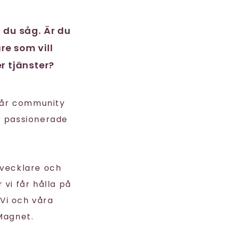
t du såg. Är du
re som vill
r tjänster?
vår community
r passionerade
tvecklare och
 vi får hålla på
Vi och våra
Magnet.