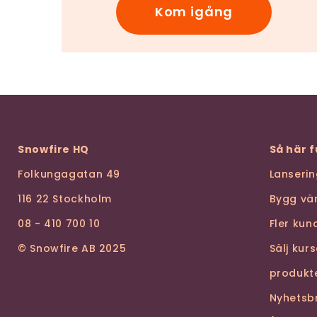
Kom igång
Snowfire HQ
Så här 
Folkungagatan 49
Lanseri
116 22 Stockholm
Bygg vä
08 - 410 700 10
Fler ku
© Snowfire AB 2025
Sälj kur
produkt
Nyhetsb