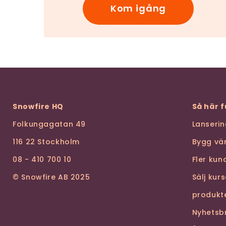
Kom igång
Snowfire HQ
Så här 
Folkungagatan 49
Lanseri
116 22 Stockholm
Bygg vä
08 - 410 700 10
Fler ku
© Snowfire AB 2025
Sälj kur
produkt
Nyhetsb