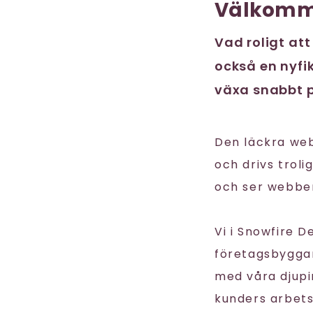
Välkomm
Vad roligt att
också en nyfik
växa snabbt p
Den läckra we
och drivs trol
och ser webben
Vi i Snowfire 
företagsbyggare
med våra djupi
kunders arbet