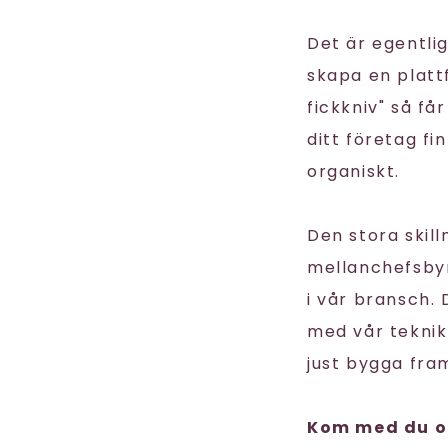
Det är egentli
skapa en plat
fickkniv" så får
ditt företag fi
organiskt.
Den stora skill
mellanchefsbyrå
i vår bransch.
med vår teknik
just bygga framt
Kom med du oc