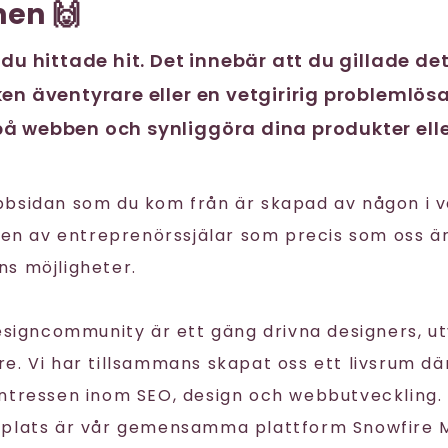
en 🙌
 du hittade hit. Det innebär att du gillade de
en äventyrare eller en vetgiririg problemlösa
å webben och synliggöra dina produkter elle
bbsidan som du kom från är skapad av någon i 
igen av entreprenörssjälar som precis som oss ä
s möjligheter.
Designcommunity är ett gäng drivna designers, u
. Vi har tillsammans skapat oss ett livsrum där
ntressen inom SEO, design och webbutveckling. 
splats är vår gemensamma plattform Snowfire 