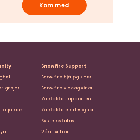
Kom med
nity
Snowfire Support
ghet
Snowfire hjälpguider
t grejor
Snowfire videoguider
Kontakta supporten
 följande
Kontakta en designer
Systemstatus
stym
Våra villkor