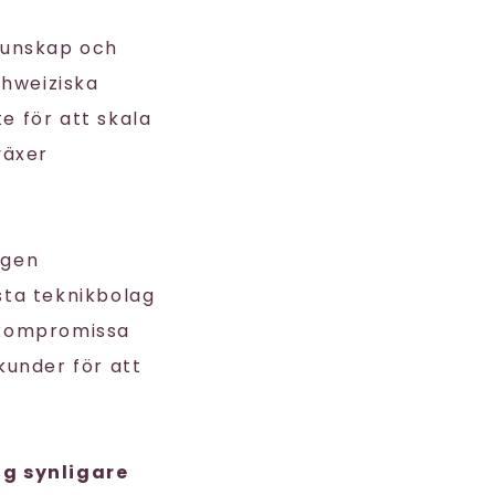
kunskap och
hweiziska
te för att skala
växer
ngen
esta teknikbolag
r kompromissa
under för att
ag synligare