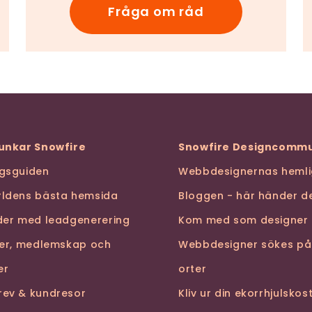
Fråga om råd
funkar Snowfire
Snowfire Designcommu
ngsguiden
Webbdesignernas hemli
rldens bästa hemsida
Bloggen - här händer de
nder med leadgenerering
Kom med som designer
ser, medlemskap och
Webbdesigner sökes på
er
orter
rev & kundresor
Kliv ur din ekorrhjulsko