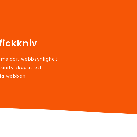
fickkniv
sidor, webbsynlighet
unity skapat ett
via webben.