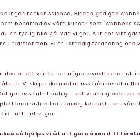
gen ingen rocket science. Blanda gedigen webb
tform benämnd av våra kunder som "webbens sc
 du en tydlig bild på vad vi gör. Allt det viktigas
nns i plattformen. Vi är i ständig förändring och 
naden är att vi inte har några investerare och i
krati. Vi skiljer därmed ut oss från de allra fl
 Det ger oss frihet och gör att vi aldrig behöve
plattform och vi har
ständig kontakt
med våra k
id i allt det vi gör.
kså så hjälps vi åt att göra även ditt föret