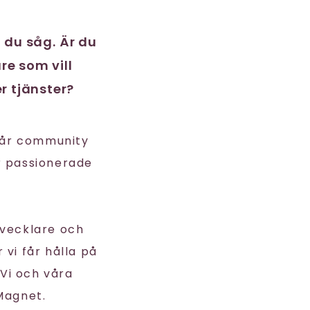
t du såg. Är du
re som vill
r tjänster?
vår community
r passionerade
tvecklare och
 vi får hålla på
Vi och våra
Magnet.