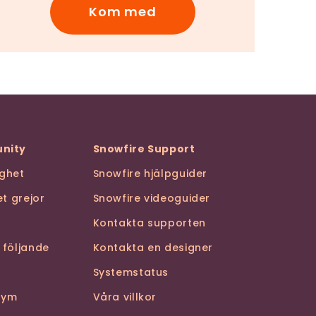
Kom med
nity
Snowfire Support
ghet
Snowfire hjälpguider
t grejor
Snowfire videoguider
Kontakta supporten
 följande
Kontakta en designer
Systemstatus
stym
Våra villkor