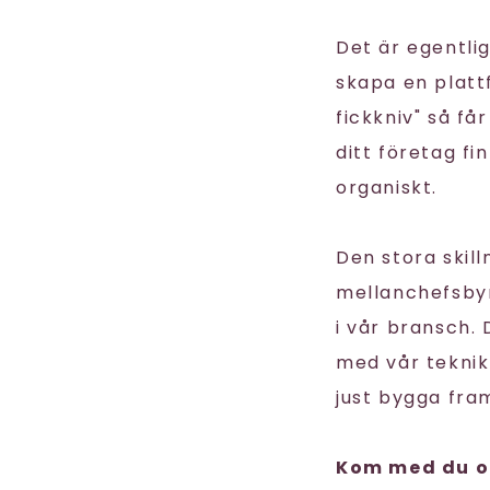
Det är egentli
skapa en plat
fickkniv" så får
ditt företag fi
organiskt.
Den stora skill
mellanchefsbyrå
i vår bransch.
med vår teknik
just bygga framt
Kom med du oc