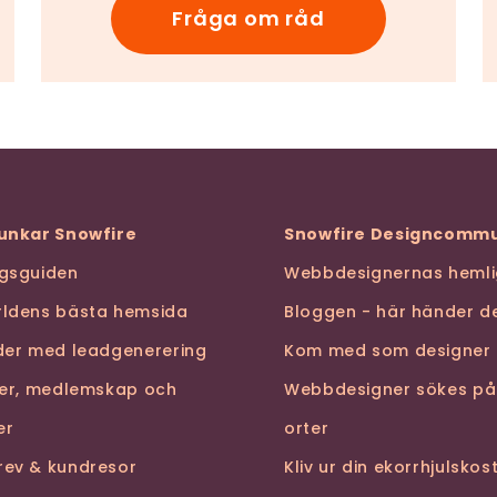
Fråga om råd
funkar Snowfire
Snowfire Designcommu
ngsguiden
Webbdesignernas hemli
rldens bästa hemsida
Bloggen - här händer de
nder med leadgenerering
Kom med som designer
ser, medlemskap och
Webbdesigner sökes på
er
orter
rev & kundresor
Kliv ur din ekorrhjulsko