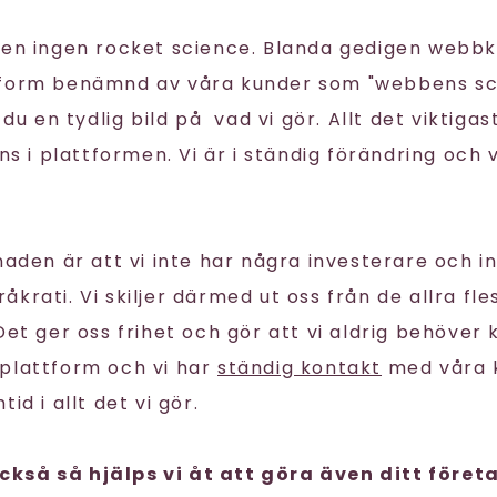
gen ingen rocket science. Blanda gedigen webb
tform benämnd av våra kunder som "webbens sc
 du en tydlig bild på vad vi gör. Allt det viktigas
nns i plattformen. Vi är i ständig förändring och 
naden är att vi inte har några investerare och i
krati. Vi skiljer därmed ut oss från de allra fl
 Det ger oss frihet och gör att vi aldrig behöve
plattform och vi har
ständig kontakt
med våra k
id i allt det vi gör.
kså så hjälps vi åt att göra även ditt föret