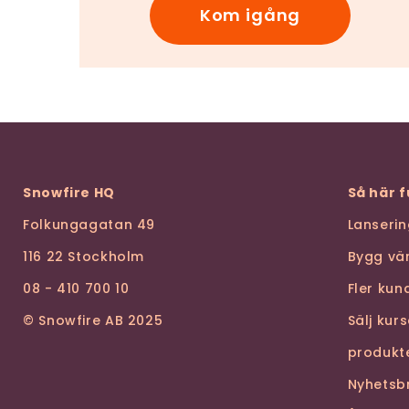
Kom igång
Snowfire HQ
Så här 
Folkungagatan 49
Lanseri
116 22 Stockholm
Bygg vä
08 - 410 700 10
Fler ku
© Snowfire AB 2025
Sälj kur
produkt
Nyhetsb