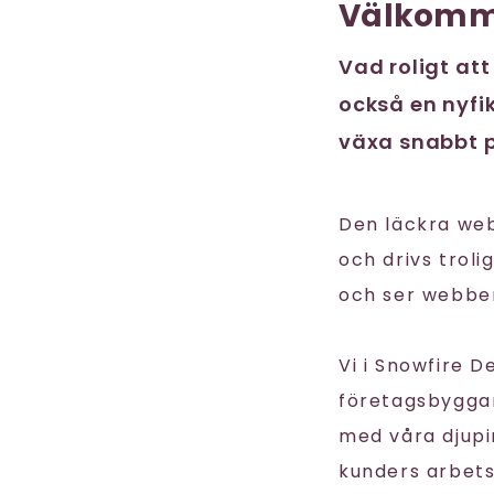
Välkomm
Vad roligt att
också en nyfik
växa snabbt p
Den läckra we
och drivs trol
och ser webben
Vi i Snowfire 
företagsbyggare
med våra djupi
kunders arbet