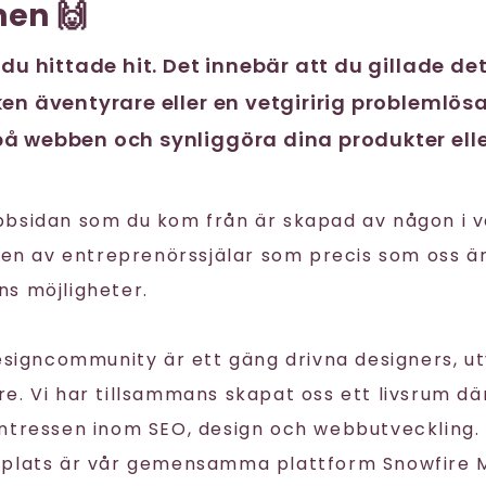
en 🙌
 du hittade hit. Det innebär att du gillade de
en äventyrare eller en vetgiririg problemlösa
å webben och synliggöra dina produkter elle
bbsidan som du kom från är skapad av någon i 
igen av entreprenörssjälar som precis som oss ä
s möjligheter.
Designcommunity är ett gäng drivna designers, u
. Vi har tillsammans skapat oss ett livsrum där
ntressen inom SEO, design och webbutveckling. 
splats är vår gemensamma plattform Snowfire 