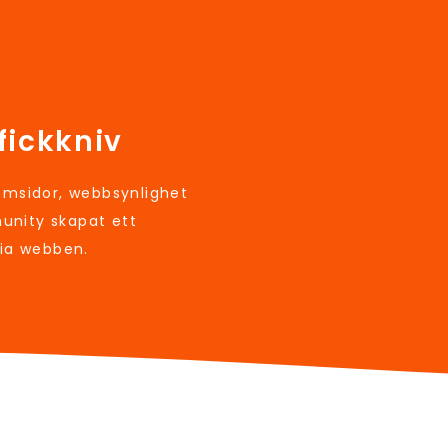
fickkniv
sidor, webbsynlighet
unity skapat ett
via webben.