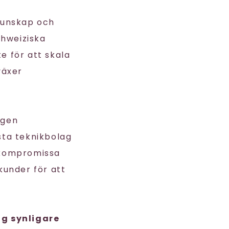
kunskap och
hweiziska
te för att skala
växer
ngen
esta teknikbolag
r kompromissa
under för att
ag synligare