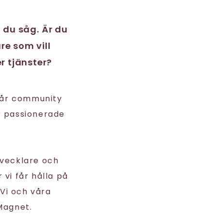
t du såg. Är du
re som vill
r tjänster?
vår community
r passionerade
tvecklare och
 vi får hålla på
Vi och våra
Magnet.