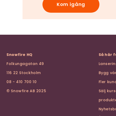
Kom igång
Snowfire HQ
Så här 
Folkungagatan 49
Lanseri
116 22 Stockholm
Bygg vä
08 - 410 700 10
Fler ku
© Snowfire AB 2025
Sälj kur
produkt
Nyhetsb