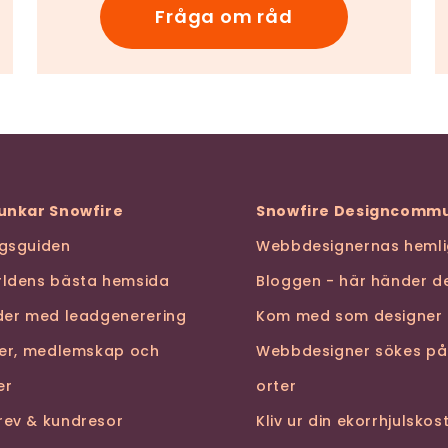
Fråga om råd
funkar Snowfire
Snowfire Designcommu
ngsguiden
Webbdesignernas hemli
rldens bästa hemsida
Bloggen - här händer de
nder med leadgenerering
Kom med som designer
ser, medlemskap och
Webbdesigner sökes på
er
orter
rev & kundresor
Kliv ur din ekorrhjulsko