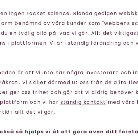
gen ingen rocket science. Blanda gedigen webb
tform benämnd av våra kunder som "webbens sc
 du en tydlig bild på vad vi gör. Allt det viktigas
nns i plattformen. Vi är i ständig förändring och 
naden är att vi inte har några investerare och i
krati. Vi skiljer därmed ut oss från de allra fl
 Det ger oss frihet och gör att vi aldrig behöve
plattform och vi har
ständig kontakt
med våra k
id i allt det vi gör.
kså så hjälps vi åt att göra även ditt föret