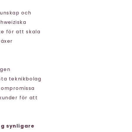
kunskap och
hweiziska
te för att skala
växer
ngen
esta teknikbolag
r kompromissa
under för att
ag synligare