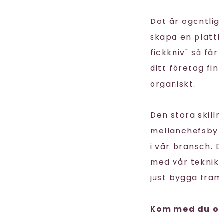
Det är egentli
skapa en plat
fickkniv" så får
ditt företag fi
organiskt.
Den stora skill
mellanchefsbyrå
i vår bransch.
med vår teknik
just bygga framt
Kom med du oc