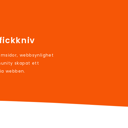
fickkniv
sidor, webbsynlighet
unity skapat ett
via webben.