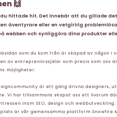
en 🙌
 du hittade hit. Det innebär att du gillade de
en äventyrare eller en vetgiririg problemlösa
å webben och synliggöra dina produkter elle
bbsidan som du kom från är skapad av någon i 
igen av entreprenörssjälar som precis som oss ä
s möjligheter.
Designcommunity är ett gäng drivna designers, u
. Vi har tillsammans skapat oss ett livsrum där
ntressen inom SEO, design och webbutveckling. 
splats är vår gemensamma plattform Snowfire 