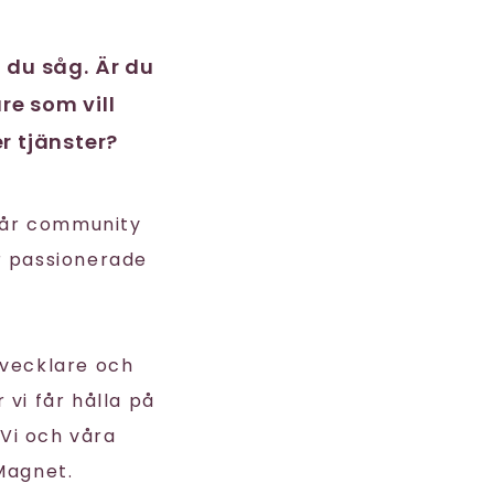
t du såg. Är du
re som vill
r tjänster?
vår community
r passionerade
tvecklare och
 vi får hålla på
Vi och våra
Magnet.