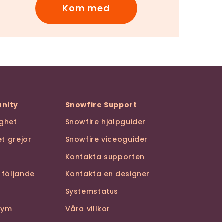
Kom med
nity
Snowfire Support
ghet
Snowfire hjälpguider
t grejor
Snowfire videoguider
Kontakta supporten
 följande
Kontakta en designer
Systemstatus
stym
Våra villkor