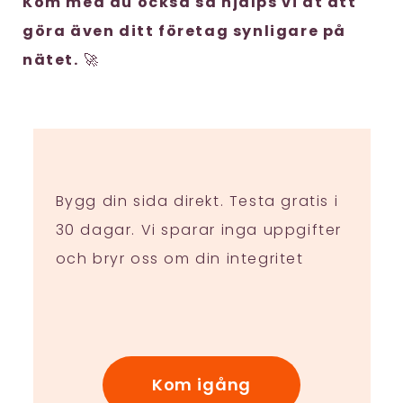
Kom med du också så hjälps vi åt att
göra även ditt företag synligare på
nätet.
🚀
Bygg din sida direkt. Testa gratis i
30 dagar. Vi sparar inga uppgifter
och bryr oss om din integritet
Kom igång