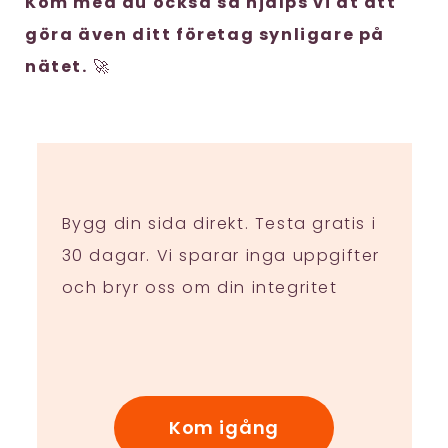
Kom med du också så hjälps vi åt att
göra även ditt företag synligare på
nätet.
🚀
Bygg din sida direkt. Testa gratis i
30 dagar. Vi sparar inga uppgifter
och bryr oss om din integritet
Kom igång