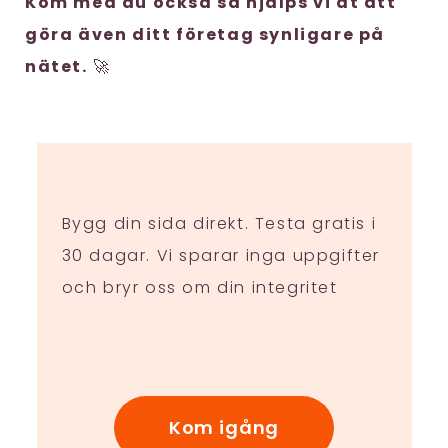
Kom med du också så hjälps vi åt att
göra även ditt företag synligare på
nätet.
🚀
Bygg din sida direkt. Testa gratis i
30 dagar. Vi sparar inga uppgifter
och bryr oss om din integritet
Kom igång