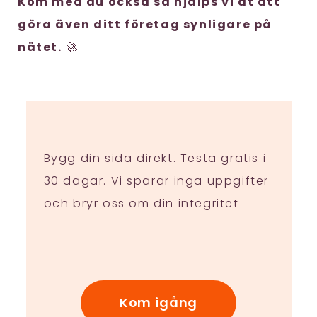
Kom med du också så hjälps vi åt att
göra även ditt företag synligare på
nätet.
🚀
Bygg din sida direkt. Testa gratis i
30 dagar. Vi sparar inga uppgifter
och bryr oss om din integritet
Kom igång