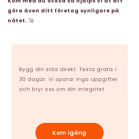
Kom med du också så hjälps vi åt att
göra även ditt företag synligare på
nätet.
🚀
Bygg din sida direkt. Testa gratis i
30 dagar. Vi sparar inga uppgifter
och bryr oss om din integritet
Kom igång