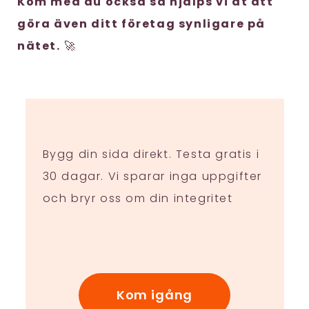
Kom med du också så hjälps vi åt att
göra även ditt företag synligare på
nätet.
🚀
Bygg din sida direkt. Testa gratis i
30 dagar. Vi sparar inga uppgifter
och bryr oss om din integritet
Kom igång