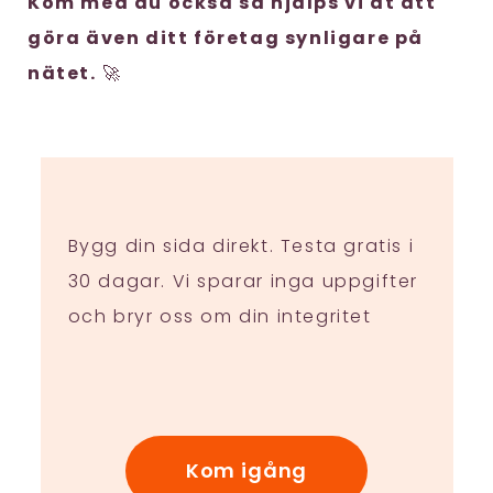
Kom med du också så hjälps vi åt att
göra även ditt företag synligare på
nätet.
🚀
Bygg din sida direkt. Testa gratis i
30 dagar. Vi sparar inga uppgifter
och bryr oss om din integritet
Kom igång