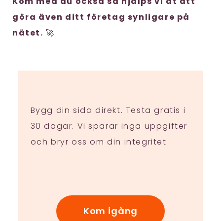
Kom med du också så hjälps vi åt att
göra även ditt företag synligare på
nätet.
🚀
Bygg din sida direkt. Testa gratis i
30 dagar. Vi sparar inga uppgifter
och bryr oss om din integritet
Kom igång