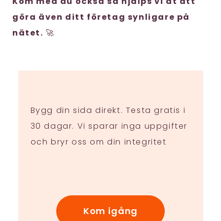
Kom med du också så hjälps vi åt att
göra även ditt företag synligare på
nätet.
🚀
Bygg din sida direkt. Testa gratis i
30 dagar. Vi sparar inga uppgifter
och bryr oss om din integritet
Kom igång