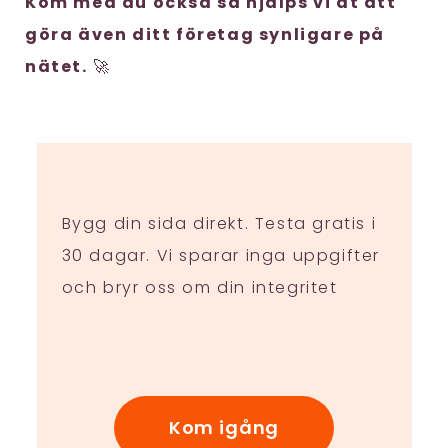
Kom med du också så hjälps vi åt att
göra även ditt företag synligare på
nätet.
🚀
Bygg din sida direkt. Testa gratis i
30 dagar. Vi sparar inga uppgifter
och bryr oss om din integritet
Kom igång