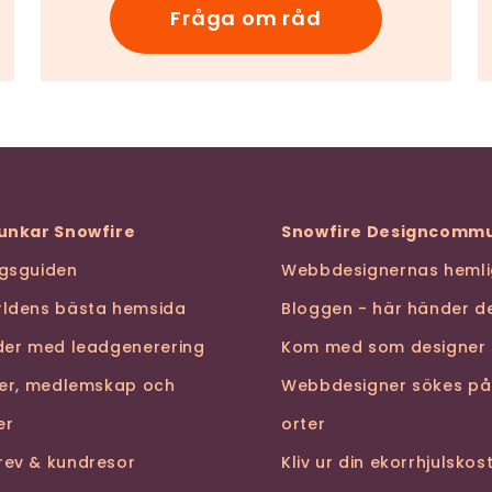
Fråga om råd
funkar Snowfire
Snowfire Designcommu
ngsguiden
Webbdesignernas hemli
rldens bästa hemsida
Bloggen - här händer de
nder med leadgenerering
Kom med som designer
ser, medlemskap och
Webbdesigner sökes på
er
orter
rev & kundresor
Kliv ur din ekorrhjulsko