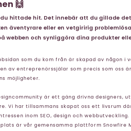
en 🙌
 du hittade hit. Det innebär att du gillade de
en äventyrare eller en vetgiririg problemlösa
å webben och synliggöra dina produkter elle
bbsidan som du kom från är skapad av någon i 
igen av entreprenörssjälar som precis som oss ä
s möjligheter.
Designcommunity är ett gäng drivna designers, u
. Vi har tillsammans skapat oss ett livsrum där
ntressen inom SEO, design och webbutveckling. 
splats är vår gemensamma plattform Snowfire 