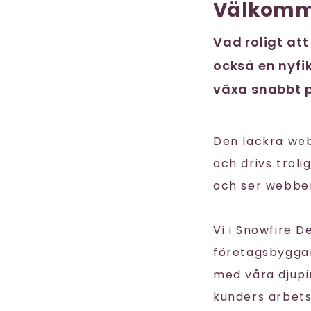
Välkomm
Vad roligt att
också en nyfik
växa snabbt p
Den läckra we
och drivs trol
och ser webben
Vi i Snowfire 
företagsbyggare
med våra djupi
kunders arbet