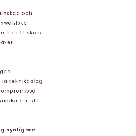
kunskap och
hweiziska
te för att skala
växer
ngen
esta teknikbolag
r kompromissa
under för att
ag synligare