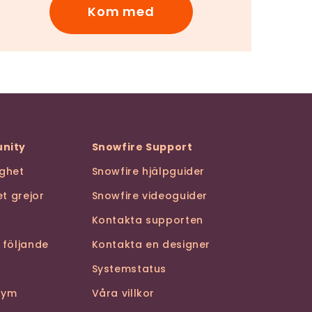
Kom med
nity
Snowfire Support
ghet
Snowfire hjälpguider
t grejor
Snowfire videoguider
Kontakta supporten
 följande
Kontakta en designer
Systemstatus
stym
Våra villkor