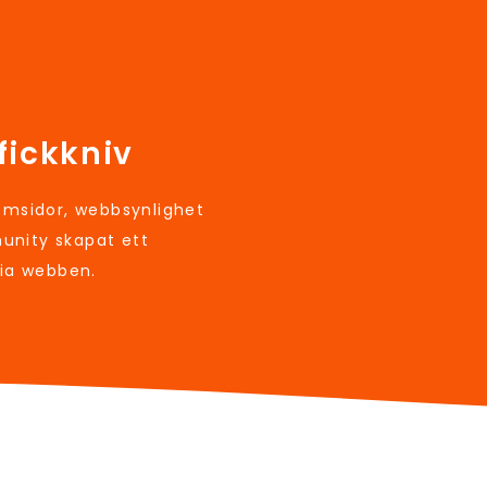
fickkniv
sidor, webbsynlighet
unity skapat ett
via webben.