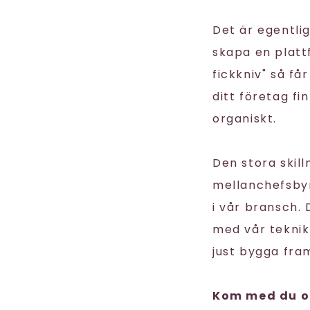
Det är egentli
skapa en plat
fickkniv" så får
ditt företag fi
organiskt.
Den stora skill
mellanchefsbyrå
i vår bransch.
med vår teknik
just bygga framt
Kom med du oc