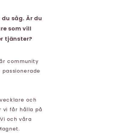
t du såg. Är du
re som vill
r tjänster?
vår community
r passionerade
tvecklare och
 vi får hålla på
Vi och våra
Magnet.