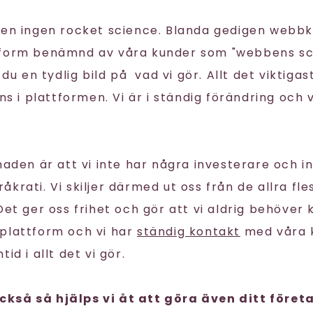
gen ingen rocket science. Blanda gedigen webb
tform benämnd av våra kunder som "webbens sc
 du en tydlig bild på vad vi gör. Allt det viktigas
nns i plattformen. Vi är i ständig förändring och 
naden är att vi inte har några investerare och i
krati. Vi skiljer därmed ut oss från de allra fl
 Det ger oss frihet och gör att vi aldrig behöve
plattform och vi har
ständig kontakt
med våra k
id i allt det vi gör.
kså så hjälps vi åt att göra även ditt föret