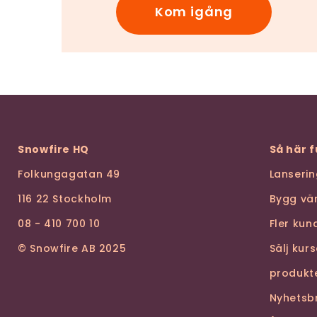
Kom igång
Snowfire HQ
Så här 
Folkungagatan 49
Lanseri
116 22 Stockholm
Bygg vä
08 - 410 700 10
Fler ku
© Snowfire AB 2025
Sälj kur
produkt
Nyhetsb