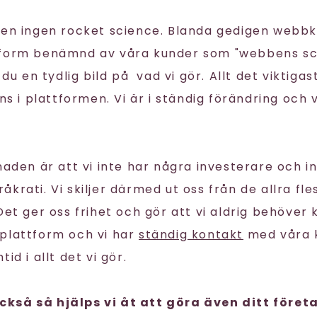
gen ingen rocket science. Blanda gedigen webb
tform benämnd av våra kunder som "webbens sc
 du en tydlig bild på vad vi gör. Allt det viktigas
nns i plattformen. Vi är i ständig förändring och 
naden är att vi inte har några investerare och i
krati. Vi skiljer därmed ut oss från de allra fl
 Det ger oss frihet och gör att vi aldrig behöve
plattform och vi har
ständig kontakt
med våra k
id i allt det vi gör.
kså så hjälps vi åt att göra även ditt föret