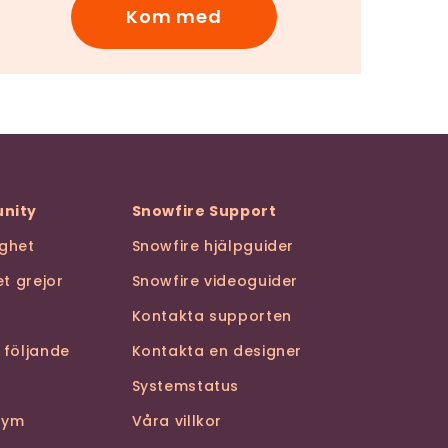
Kom med
nity
Snowfire Support
ghet
Snowfire hjälpguider
t grejor
Snowfire videoguider
Kontakta supporten
 följande
Kontakta en designer
Systemstatus
stym
Våra villkor