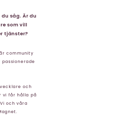
t du såg. Är du
re som vill
r tjänster?
vår community
r passionerade
tvecklare och
 vi får hålla på
Vi och våra
Magnet.