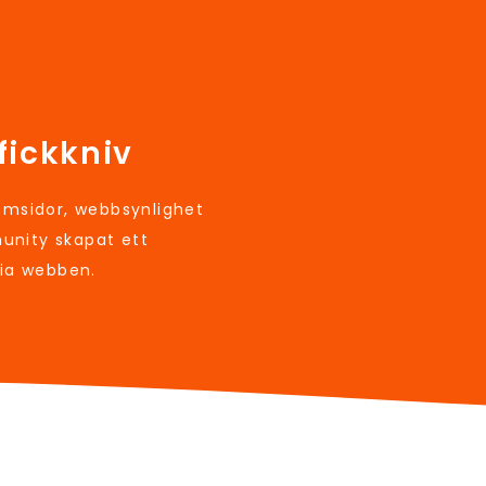
fickkniv
sidor, webbsynlighet
unity skapat ett
via webben.