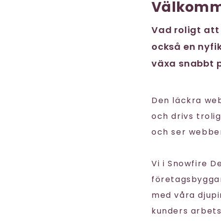
Välkomm
Vad roligt att
också en nyfik
växa snabbt p
Den läckra we
och drivs trol
och ser webben
Vi i Snowfire 
företagsbyggare
med våra djupi
kunders arbet