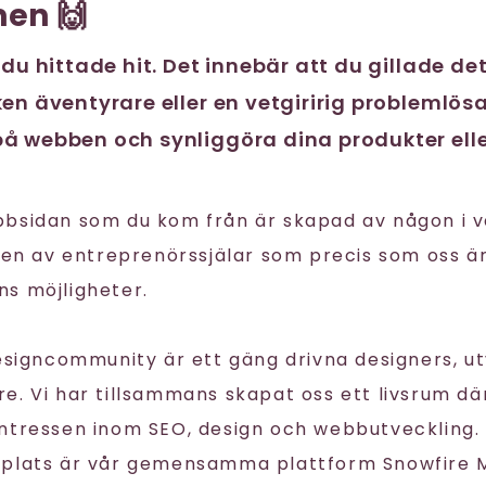
en 🙌
 du hittade hit. Det innebär att du gillade de
en äventyrare eller en vetgiririg problemlösa
å webben och synliggöra dina produkter elle
bbsidan som du kom från är skapad av någon i 
igen av entreprenörssjälar som precis som oss ä
s möjligheter.
Designcommunity är ett gäng drivna designers, u
. Vi har tillsammans skapat oss ett livsrum där
ntressen inom SEO, design och webbutveckling. 
splats är vår gemensamma plattform Snowfire 