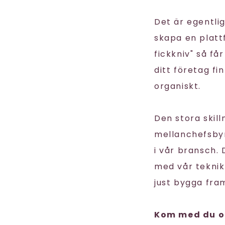
Det är egentli
skapa en plat
fickkniv" så får
ditt företag fi
organiskt.
Den stora skill
mellanchefsbyrå
i vår bransch.
med vår teknik
just bygga framt
Kom med du oc