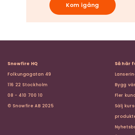
Kom igång
Snowfire HQ
Så här 
Folkungagatan 49
Lanseri
116 22 Stockholm
Bygg vä
08 - 410 700 10
Fler ku
© Snowfire AB 2025
Sälj kur
produkt
Nyhetsb