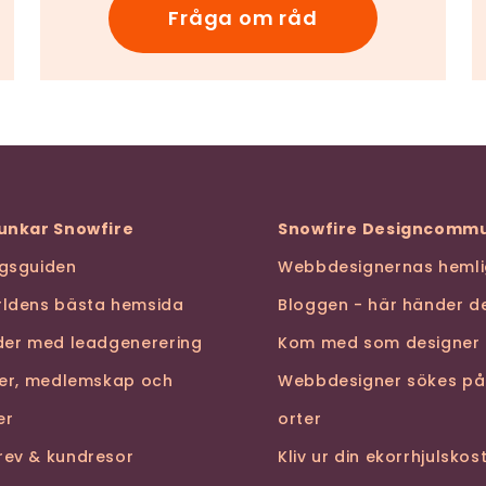
Fråga om råd
funkar Snowfire
Snowfire Designcommu
ngsguiden
Webbdesignernas hemli
rldens bästa hemsida
Bloggen - här händer de
nder med leadgenerering
Kom med som designer
ser, medlemskap och
Webbdesigner sökes på
er
orter
rev & kundresor
Kliv ur din ekorrhjulsko