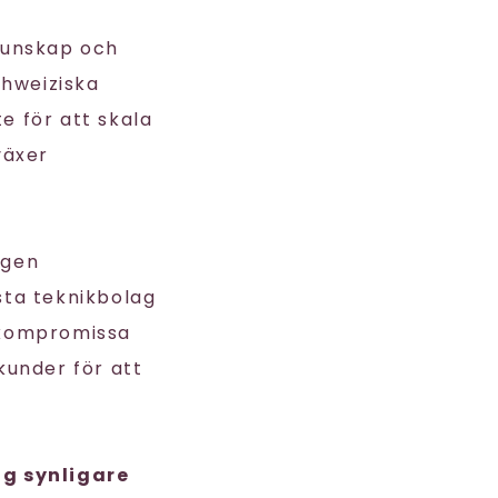
kunskap och
hweiziska
te för att skala
växer
ngen
esta teknikbolag
r kompromissa
under för att
ag synligare