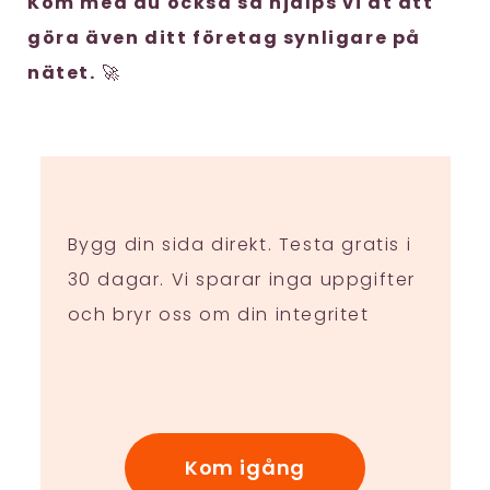
Kom med du också så hjälps vi åt att
göra även ditt företag synligare på
nätet.
🚀
Bygg din sida direkt. Testa gratis i
30 dagar. Vi sparar inga uppgifter
och bryr oss om din integritet
Kom igång