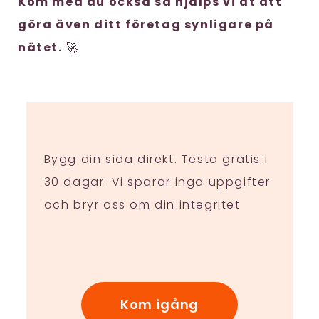
Kom med du också så hjälps vi åt att
göra även ditt företag synligare på
nätet.
🚀
Bygg din sida direkt. Testa gratis i
30 dagar. Vi sparar inga uppgifter
och bryr oss om din integritet
Kom igång