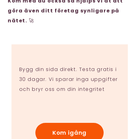
Kom med du också så hjälps vi åt att
göra även ditt företag synligare på
nätet.
🚀
Bygg din sida direkt. Testa gratis i
30 dagar. Vi sparar inga uppgifter
och bryr oss om din integritet
Kom igång