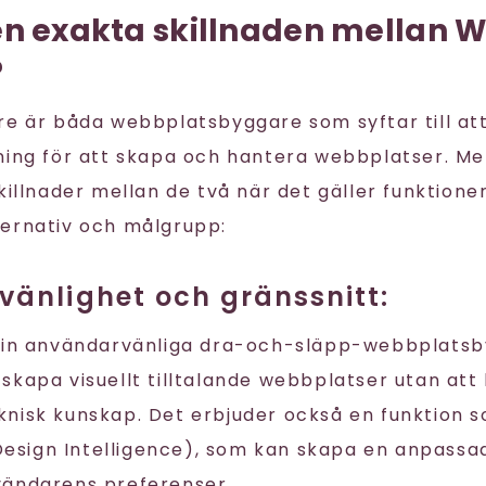
en exakta skillnaden mellan W
?
re är båda webbplatsbyggare som syftar till at
ning för att skapa och hantera webbplatser. Me
killnader mellan de två när det gäller funktioner
ernativ och målgrupp:
änlighet och gränssnitt:
sin användarvänliga dra-och-släpp-webbplatsby
skapa visuellt tilltalande webbplatser utan att
nisk kunskap. Det erbjuder också en funktion 
l Design Intelligence), som kan skapa en anpass
vändarens preferenser.