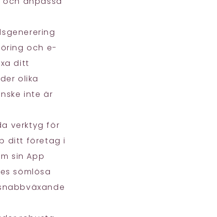
a och anpassa
dsgenerering
föring och e-
xa ditt
der olika
nske inte är
a verktyg för
 ditt företag i
om sin App
res sömlösa
tt snabbväxande