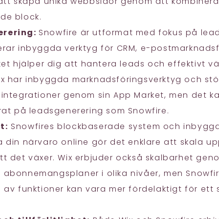
 att skapa unika webbsidor genom att kombiner
de block.
erering:
Snowfire är utformat med fokus på lea
erar inbyggda verktyg för CRM, e-postmarknads
ket hjälper dig att hantera leads och effektivt vä
ix har inbyggda marknadsföringsverktyg och stö
sintegrationer genom sin App Market, men det ka
erat på leadsgenerering som Snowfire.
t:
Snowfires blockbaserade system och inbyggd
 din närvaro online gör det enklare att skala upp
tt det växer. Wix erbjuder också skalbarhet gen
 abonnemangsplaner i olika nivåer, men Snowfi
n av funktioner kan vara mer fördelaktigt för e