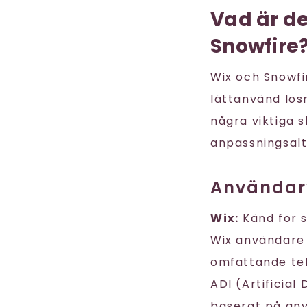
Vad är d
Snowfire
Wix och Snowfi
lättanvänd lös
några viktiga s
anpassningsalt
Användarv
Wix:
Känd för 
Wix användare 
omfattande tek
ADI (Artificia
baserat på an