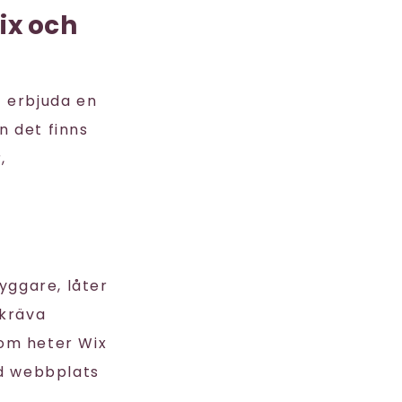
ix och
t erbjuda en
n det finns
,
ggare, låter
 kräva
som heter Wix
ad webbplats