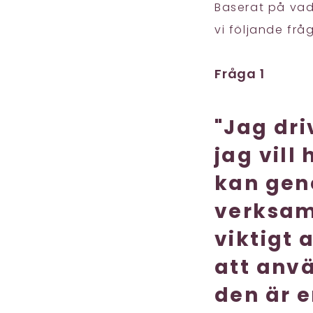
Baserat på vad
vi följande frå
Fråga 1
"Jag dr
jag vill
kan gen
verksam
viktigt 
att anvä
den är e