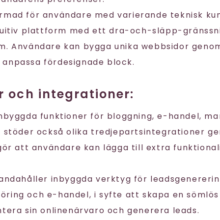
rmad för användare med varierande teknisk kun
tuitiv plattform med ett dra-och-släpp-gränssn
em. Användare kan bygga unika webbsidor geno
 anpassa fördesignade block.
r och integrationer:
nbyggda funktioner för bloggning, e-handel, ma
x stöder också olika tredjepartsintegrationer g
gör att användare kan lägga till extra funktional
handahåller inbyggda verktyg för leadsgenererin
ring och e-handel, i syfte att skapa en sömlös
ntera sin onlinenärvaro och generera leads.