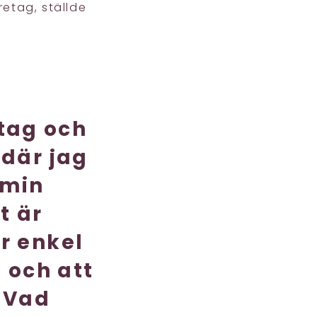
etag, ställde
tag och
 där jag
 min
t är
är enkel
 och att
. Vad