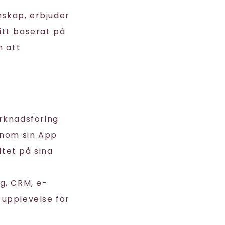
skap, erbjuder
itt baserat på
m att
rknadsföring
enom sin App
itet på sina
g, CRM, e-
 upplevelse för