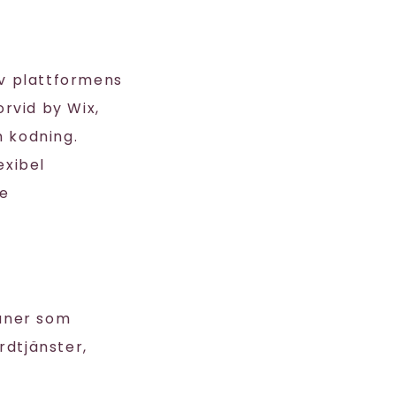
v plattformens
rvid by Wix,
 kodning.
exibel
de
aner som
rdtjänster,