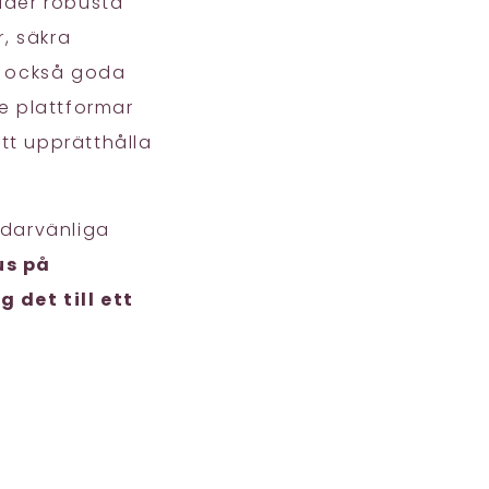
uder robusta
r, säkra
r också goda
e plattformar
tt upprätthålla
darvänliga
us på
 det till ett