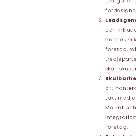
det gäller
fördesigna
Leadsgen
och inklud
handel, vil
företag. W
tredjepart
lika fokus
Skalbarhe
att hantera
takt med a
Market och
integratio
företag.