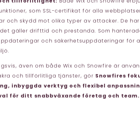
ch tillförlitlighet:
Både Wix och Snowfire erbj
nktioner, som SSL-certifikat för alla webbplatse
ar och skydd mot olika typer av attacker. De ha
 det gäller drifttid och prestanda. Som hanterad
uppdateringar och säkerhetsuppdateringar för a
ljö.
gsvis, även om både Wix och Snowfire är använ
ra och tillförlitliga tjänster, gör
Snowfires fok
ng, inbyggda verktyg och flexibel anpassning
val för ditt snabbväxande företag och team.