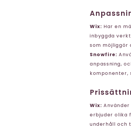
Anpassni
Wix:
Har en mä
inbyggda verkt
som möjliggör
Snowfire:
Anvä
anpassning, o
komponenter, st
Prissättni
Wix:
Använder 
erbjuder olika
underhåll och t