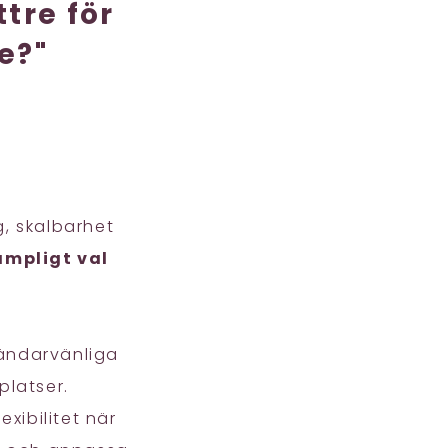
tre för
e?"
, skalbarhet
ämpligt val
ändarvänliga
platser.
xibilitet när